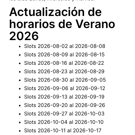
Actualización de
horarios de Verano
2026
Slots 2026-08-02 al 2026-08-08
Slots 2026-08-09 al 2026-08-15
Slots 2026-08-16 al 2026-08-22
Slots 2026-08-23 al 2026-08-29
Slots 2026-08-30 al 2026-09-05
Slots 2026-09-06 al 2026-09-12
Slots 2026-09-13 al 2026-09-19
Slots 2026-09-20 al 2026-09-26
Slots 2026-09-27 al 2026-10-03
Slots 2026-10-04 al 2026-10-10
Slots 2026-10-11 al 2026-10-17