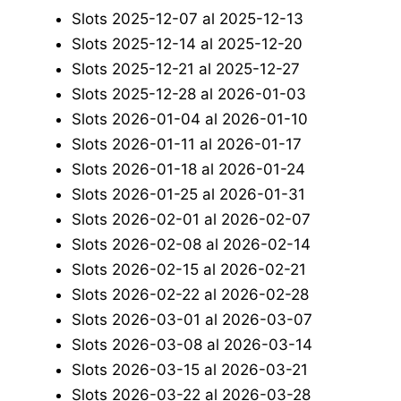
Slots 2025-12-07 al 2025-12-13
Slots 2025-12-14 al 2025-12-20
Slots 2025-12-21 al 2025-12-27
Slots 2025-12-28 al 2026-01-03
Slots 2026-01-04 al 2026-01-10
Slots 2026-01-11 al 2026-01-17
Slots 2026-01-18 al 2026-01-24
Slots 2026-01-25 al 2026-01-31
Slots 2026-02-01 al 2026-02-07
Slots 2026-02-08 al 2026-02-14
Slots 2026-02-15 al 2026-02-21
Slots 2026-02-22 al 2026-02-28
Slots 2026-03-01 al 2026-03-07
Slots 2026-03-08 al 2026-03-14
Slots 2026-03-15 al 2026-03-21
Slots 2026-03-22 al 2026-03-28