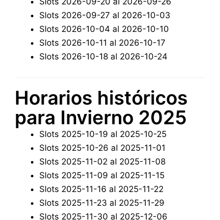
Slots 2026-09-20 al 2026-09-26
Slots 2026-09-27 al 2026-10-03
Slots 2026-10-04 al 2026-10-10
Slots 2026-10-11 al 2026-10-17
Slots 2026-10-18 al 2026-10-24
Horarios históricos
para Invierno 2025
Slots 2025-10-19 al 2025-10-25
Slots 2025-10-26 al 2025-11-01
Slots 2025-11-02 al 2025-11-08
Slots 2025-11-09 al 2025-11-15
Slots 2025-11-16 al 2025-11-22
Slots 2025-11-23 al 2025-11-29
Slots 2025-11-30 al 2025-12-06