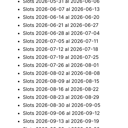
Slots 2026-05-31 al 2026-06-06
Slots 2026-06-07 al 2026-06-13
Slots 2026-06-14 al 2026-06-20
Slots 2026-06-21 al 2026-06-27
Slots 2026-06-28 al 2026-07-04
Slots 2026-07-05 al 2026-07-11
Slots 2026-07-12 al 2026-07-18
Slots 2026-07-19 al 2026-07-25
Slots 2026-07-26 al 2026-08-01
Slots 2026-08-02 al 2026-08-08
Slots 2026-08-09 al 2026-08-15
Slots 2026-08-16 al 2026-08-22
Slots 2026-08-23 al 2026-08-29
Slots 2026-08-30 al 2026-09-05
Slots 2026-09-06 al 2026-09-12
Slots 2026-09-13 al 2026-09-19