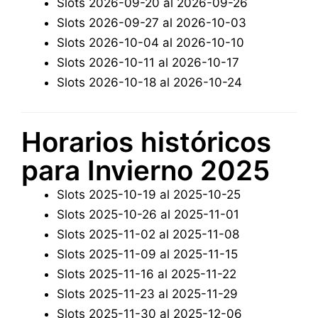
Slots 2026-09-20 al 2026-09-26
Slots 2026-09-27 al 2026-10-03
Slots 2026-10-04 al 2026-10-10
Slots 2026-10-11 al 2026-10-17
Slots 2026-10-18 al 2026-10-24
Horarios históricos
para Invierno 2025
Slots 2025-10-19 al 2025-10-25
Slots 2025-10-26 al 2025-11-01
Slots 2025-11-02 al 2025-11-08
Slots 2025-11-09 al 2025-11-15
Slots 2025-11-16 al 2025-11-22
Slots 2025-11-23 al 2025-11-29
Slots 2025-11-30 al 2025-12-06