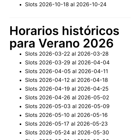
Slots 2026-10-18 al 2026-10-24
Horarios históricos
para Verano 2026
Slots 2026-03-22 al 2026-03-28
Slots 2026-03-29 al 2026-04-04
Slots 2026-04-05 al 2026-04-11
Slots 2026-04-12 al 2026-04-18
Slots 2026-04-19 al 2026-04-25
Slots 2026-04-26 al 2026-05-02
Slots 2026-05-03 al 2026-05-09
Slots 2026-05-10 al 2026-05-16
Slots 2026-05-17 al 2026-05-23
Slots 2026-05-24 al 2026-05-30