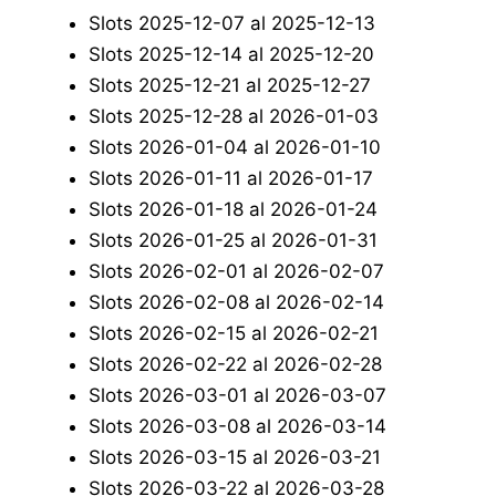
Slots 2025-12-07 al 2025-12-13
Slots 2025-12-14 al 2025-12-20
Slots 2025-12-21 al 2025-12-27
Slots 2025-12-28 al 2026-01-03
Slots 2026-01-04 al 2026-01-10
Slots 2026-01-11 al 2026-01-17
Slots 2026-01-18 al 2026-01-24
Slots 2026-01-25 al 2026-01-31
Slots 2026-02-01 al 2026-02-07
Slots 2026-02-08 al 2026-02-14
Slots 2026-02-15 al 2026-02-21
Slots 2026-02-22 al 2026-02-28
Slots 2026-03-01 al 2026-03-07
Slots 2026-03-08 al 2026-03-14
Slots 2026-03-15 al 2026-03-21
Slots 2026-03-22 al 2026-03-28