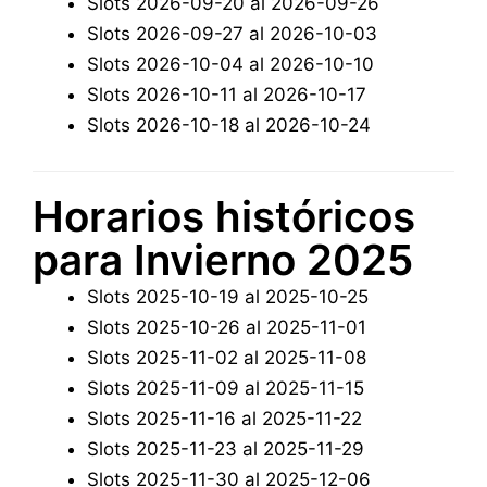
Slots 2026-09-20 al 2026-09-26
Slots 2026-09-27 al 2026-10-03
Slots 2026-10-04 al 2026-10-10
Slots 2026-10-11 al 2026-10-17
Slots 2026-10-18 al 2026-10-24
Horarios históricos
para Invierno 2025
Slots 2025-10-19 al 2025-10-25
Slots 2025-10-26 al 2025-11-01
Slots 2025-11-02 al 2025-11-08
Slots 2025-11-09 al 2025-11-15
Slots 2025-11-16 al 2025-11-22
Slots 2025-11-23 al 2025-11-29
Slots 2025-11-30 al 2025-12-06