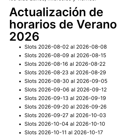
Actualización de
horarios de Verano
2026
Slots 2026-08-02 al 2026-08-08
Slots 2026-08-09 al 2026-08-15
Slots 2026-08-16 al 2026-08-22
Slots 2026-08-23 al 2026-08-29
Slots 2026-08-30 al 2026-09-05
Slots 2026-09-06 al 2026-09-12
Slots 2026-09-13 al 2026-09-19
Slots 2026-09-20 al 2026-09-26
Slots 2026-09-27 al 2026-10-03
Slots 2026-10-04 al 2026-10-10
Slots 2026-10-11 al 2026-10-17