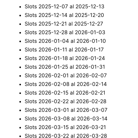
Slots 2025-12-07 al 2025-12-13
Slots 2025-12-14 al 2025-12-20
Slots 2025-12-21 al 2025-12-27
Slots 2025-12-28 al 2026-01-03
Slots 2026-01-04 al 2026-01-10
Slots 2026-01-11 al 2026-01-17
Slots 2026-01-18 al 2026-01-24
Slots 2026-01-25 al 2026-01-31
Slots 2026-02-01 al 2026-02-07
Slots 2026-02-08 al 2026-02-14
Slots 2026-02-15 al 2026-02-21
Slots 2026-02-22 al 2026-02-28
Slots 2026-03-01 al 2026-03-07
Slots 2026-03-08 al 2026-03-14
Slots 2026-03-15 al 2026-03-21
Slots 2026-03-22 al 2026-03-28