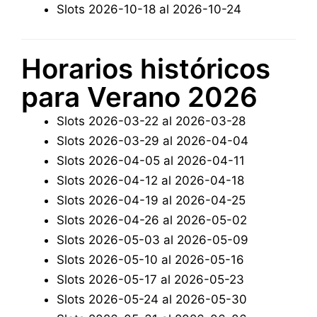
Slots 2026-10-18 al 2026-10-24
Horarios históricos
para Verano 2026
Slots 2026-03-22 al 2026-03-28
Slots 2026-03-29 al 2026-04-04
Slots 2026-04-05 al 2026-04-11
Slots 2026-04-12 al 2026-04-18
Slots 2026-04-19 al 2026-04-25
Slots 2026-04-26 al 2026-05-02
Slots 2026-05-03 al 2026-05-09
Slots 2026-05-10 al 2026-05-16
Slots 2026-05-17 al 2026-05-23
Slots 2026-05-24 al 2026-05-30