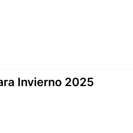
ara Invierno 2025