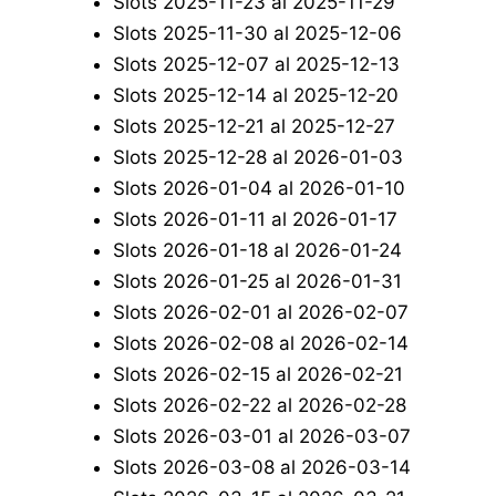
Slots 2025-11-23 al 2025-11-29
Slots 2025-11-30 al 2025-12-06
Slots 2025-12-07 al 2025-12-13
Slots 2025-12-14 al 2025-12-20
Slots 2025-12-21 al 2025-12-27
Slots 2025-12-28 al 2026-01-03
Slots 2026-01-04 al 2026-01-10
Slots 2026-01-11 al 2026-01-17
Slots 2026-01-18 al 2026-01-24
Slots 2026-01-25 al 2026-01-31
Slots 2026-02-01 al 2026-02-07
Slots 2026-02-08 al 2026-02-14
Slots 2026-02-15 al 2026-02-21
Slots 2026-02-22 al 2026-02-28
Slots 2026-03-01 al 2026-03-07
Slots 2026-03-08 al 2026-03-14