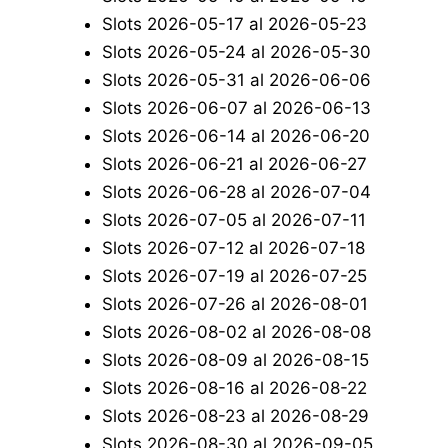
Slots 2026-05-17 al 2026-05-23
Slots 2026-05-24 al 2026-05-30
Slots 2026-05-31 al 2026-06-06
Slots 2026-06-07 al 2026-06-13
Slots 2026-06-14 al 2026-06-20
Slots 2026-06-21 al 2026-06-27
Slots 2026-06-28 al 2026-07-04
Slots 2026-07-05 al 2026-07-11
Slots 2026-07-12 al 2026-07-18
Slots 2026-07-19 al 2026-07-25
Slots 2026-07-26 al 2026-08-01
Slots 2026-08-02 al 2026-08-08
Slots 2026-08-09 al 2026-08-15
Slots 2026-08-16 al 2026-08-22
Slots 2026-08-23 al 2026-08-29
Slots 2026-08-30 al 2026-09-05