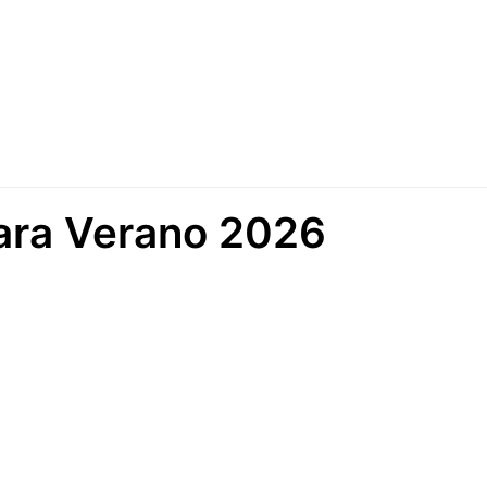
para Verano 2026