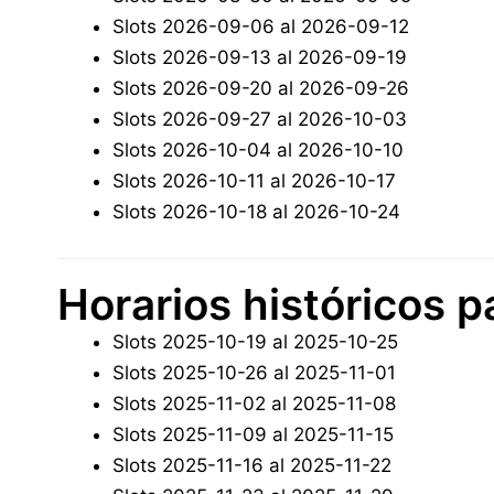
Slots 2026-09-06 al 2026-09-12
Slots 2026-09-13 al 2026-09-19
Slots 2026-09-20 al 2026-09-26
Slots 2026-09-27 al 2026-10-03
Slots 2026-10-04 al 2026-10-10
Slots 2026-10-11 al 2026-10-17
Slots 2026-10-18 al 2026-10-24
Horarios históricos p
Slots 2025-10-19 al 2025-10-25
Slots 2025-10-26 al 2025-11-01
Slots 2025-11-02 al 2025-11-08
Slots 2025-11-09 al 2025-11-15
Slots 2025-11-16 al 2025-11-22