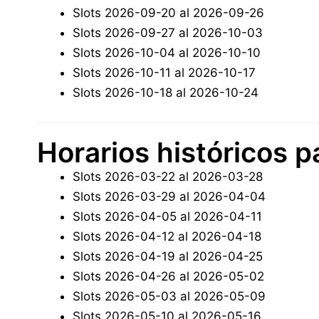
Slots 2026-09-20 al 2026-09-26
Slots 2026-09-27 al 2026-10-03
Slots 2026-10-04 al 2026-10-10
Slots 2026-10-11 al 2026-10-17
Slots 2026-10-18 al 2026-10-24
Horarios históricos 
Slots 2026-03-22 al 2026-03-28
Slots 2026-03-29 al 2026-04-04
Slots 2026-04-05 al 2026-04-11
Slots 2026-04-12 al 2026-04-18
Slots 2026-04-19 al 2026-04-25
Slots 2026-04-26 al 2026-05-02
Slots 2026-05-03 al 2026-05-09
Slots 2026-05-10 al 2026-05-16