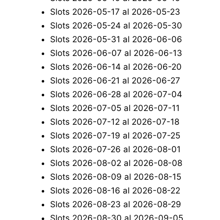
Slots 2026-05-17 al 2026-05-23
Slots 2026-05-24 al 2026-05-30
Slots 2026-05-31 al 2026-06-06
Slots 2026-06-07 al 2026-06-13
Slots 2026-06-14 al 2026-06-20
Slots 2026-06-21 al 2026-06-27
Slots 2026-06-28 al 2026-07-04
Slots 2026-07-05 al 2026-07-11
Slots 2026-07-12 al 2026-07-18
Slots 2026-07-19 al 2026-07-25
Slots 2026-07-26 al 2026-08-01
Slots 2026-08-02 al 2026-08-08
Slots 2026-08-09 al 2026-08-15
Slots 2026-08-16 al 2026-08-22
Slots 2026-08-23 al 2026-08-29
Slots 2026-08-30 al 2026-09-05