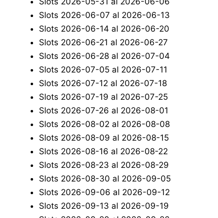
Slots 2026-05-31 al 2026-06-06
Slots 2026-06-07 al 2026-06-13
Slots 2026-06-14 al 2026-06-20
Slots 2026-06-21 al 2026-06-27
Slots 2026-06-28 al 2026-07-04
Slots 2026-07-05 al 2026-07-11
Slots 2026-07-12 al 2026-07-18
Slots 2026-07-19 al 2026-07-25
Slots 2026-07-26 al 2026-08-01
Slots 2026-08-02 al 2026-08-08
Slots 2026-08-09 al 2026-08-15
Slots 2026-08-16 al 2026-08-22
Slots 2026-08-23 al 2026-08-29
Slots 2026-08-30 al 2026-09-05
Slots 2026-09-06 al 2026-09-12
Slots 2026-09-13 al 2026-09-19