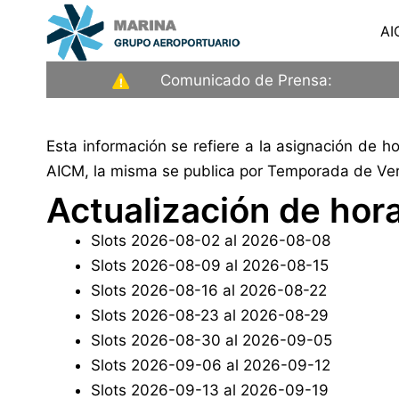
Saltar
AI
al
contenido
Aeropuerto
Comunicado de Prensa:
Internacional
de
Esta información se refiere a la asignación de 
la
AICM, la misma se publica por Temporada de Veran
Ciudad
de
Actualización de hor
México
Slots 2026-08-02 al 2026-08-08
Slots 2026-08-09 al 2026-08-15
Slots 2026-08-16 al 2026-08-22
Slots 2026-08-23 al 2026-08-29
Slots 2026-08-30 al 2026-09-05
Slots 2026-09-06 al 2026-09-12
Slots 2026-09-13 al 2026-09-19