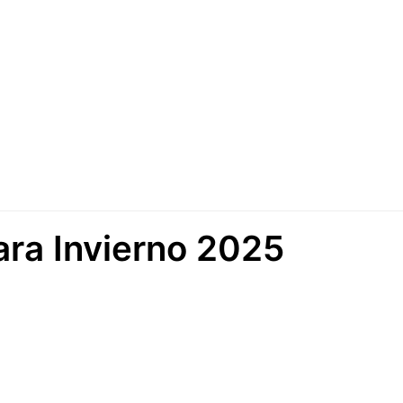
ara Invierno 2025