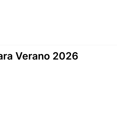
para Verano 2026