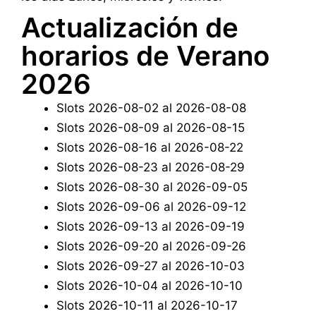
Actualización de
horarios de Verano
2026
Slots 2026-08-02 al 2026-08-08
Slots 2026-08-09 al 2026-08-15
Slots 2026-08-16 al 2026-08-22
Slots 2026-08-23 al 2026-08-29
Slots 2026-08-30 al 2026-09-05
Slots 2026-09-06 al 2026-09-12
Slots 2026-09-13 al 2026-09-19
Slots 2026-09-20 al 2026-09-26
Slots 2026-09-27 al 2026-10-03
Slots 2026-10-04 al 2026-10-10
Slots 2026-10-11 al 2026-10-17