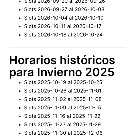
Slots 2026-09-20 al 2026-09-26
Slots 2026-09-27 al 2026-10-03
Slots 2026-10-04 al 2026-10-10
Slots 2026-10-11 al 2026-10-17
Slots 2026-10-18 al 2026-10-24
Horarios históricos
para Invierno 2025
Slots 2025-10-19 al 2025-10-25
Slots 2025-10-26 al 2025-11-01
Slots 2025-11-02 al 2025-11-08
Slots 2025-11-09 al 2025-11-15
Slots 2025-11-16 al 2025-11-22
Slots 2025-11-23 al 2025-11-29
Slots 2025-11-30 al 2025-12-06