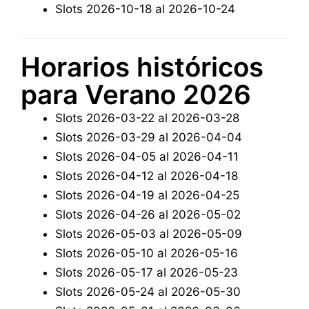
Slots 2026-10-18 al 2026-10-24
Horarios históricos
para Verano 2026
Slots 2026-03-22 al 2026-03-28
Slots 2026-03-29 al 2026-04-04
Slots 2026-04-05 al 2026-04-11
Slots 2026-04-12 al 2026-04-18
Slots 2026-04-19 al 2026-04-25
Slots 2026-04-26 al 2026-05-02
Slots 2026-05-03 al 2026-05-09
Slots 2026-05-10 al 2026-05-16
Slots 2026-05-17 al 2026-05-23
Slots 2026-05-24 al 2026-05-30