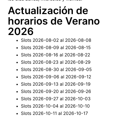
Actualización de
horarios de Verano
2026
Slots 2026-08-02 al 2026-08-08
Slots 2026-08-09 al 2026-08-15
Slots 2026-08-16 al 2026-08-22
Slots 2026-08-23 al 2026-08-29
Slots 2026-08-30 al 2026-09-05
Slots 2026-09-06 al 2026-09-12
Slots 2026-09-13 al 2026-09-19
Slots 2026-09-20 al 2026-09-26
Slots 2026-09-27 al 2026-10-03
Slots 2026-10-04 al 2026-10-10
Slots 2026-10-11 al 2026-10-17