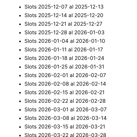
Slots 2025-12-07 al 2025-12-13
Slots 2025-12-14 al 2025-12-20
Slots 2025-12-21 al 2025-12-27
Slots 2025-12-28 al 2026-01-03
Slots 2026-01-04 al 2026-01-10
Slots 2026-01-11 al 2026-01-17
Slots 2026-01-18 al 2026-01-24
Slots 2026-01-25 al 2026-01-31
Slots 2026-02-01 al 2026-02-07
Slots 2026-02-08 al 2026-02-14
Slots 2026-02-15 al 2026-02-21
Slots 2026-02-22 al 2026-02-28
Slots 2026-03-01 al 2026-03-07
Slots 2026-03-08 al 2026-03-14
Slots 2026-03-15 al 2026-03-21
Slots 2026-03-22 al 2026-03-28