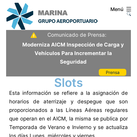
Saltar
Menú
al
contenido
Aeropuerto
Comunicado de Prensa:
Internacional
Moderniza AICM Inspección de Carga y
de
Vehículos Para Incrementar la
la
Seguridad
Ciudad
Prensa
de
Slots
México
Esta información se refiere a la asignación de
horarios de aterrizaje y despegue que son
proporcionados a las Líneas Aéreas regulares
que operan en el AICM, la misma se publica por
Temporada de Verano e Invierno y se actualiza
los días Lunes, miércoles y viernes.