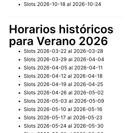
Slots 2026-10-18 al 2026-10-24
Horarios históricos
para Verano 2026
Slots 2026-03-22 al 2026-03-28
Slots 2026-03-29 al 2026-04-04
Slots 2026-04-05 al 2026-04-11
Slots 2026-04-12 al 2026-04-18
Slots 2026-04-19 al 2026-04-25
Slots 2026-04-26 al 2026-05-02
Slots 2026-05-03 al 2026-05-09
Slots 2026-05-10 al 2026-05-16
Slots 2026-05-17 al 2026-05-23
Slots 2026-05-24 al 2026-05-30