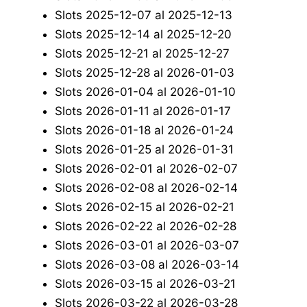
Slots 2025-12-07 al 2025-12-13
Slots 2025-12-14 al 2025-12-20
Slots 2025-12-21 al 2025-12-27
Slots 2025-12-28 al 2026-01-03
Slots 2026-01-04 al 2026-01-10
Slots 2026-01-11 al 2026-01-17
Slots 2026-01-18 al 2026-01-24
Slots 2026-01-25 al 2026-01-31
Slots 2026-02-01 al 2026-02-07
Slots 2026-02-08 al 2026-02-14
Slots 2026-02-15 al 2026-02-21
Slots 2026-02-22 al 2026-02-28
Slots 2026-03-01 al 2026-03-07
Slots 2026-03-08 al 2026-03-14
Slots 2026-03-15 al 2026-03-21
Slots 2026-03-22 al 2026-03-28