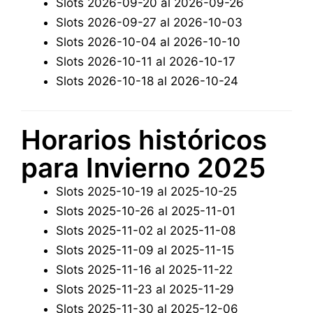
Slots 2026-09-20 al 2026-09-26
Slots 2026-09-27 al 2026-10-03
Slots 2026-10-04 al 2026-10-10
Slots 2026-10-11 al 2026-10-17
Slots 2026-10-18 al 2026-10-24
Horarios históricos
para Invierno 2025
Slots 2025-10-19 al 2025-10-25
Slots 2025-10-26 al 2025-11-01
Slots 2025-11-02 al 2025-11-08
Slots 2025-11-09 al 2025-11-15
Slots 2025-11-16 al 2025-11-22
Slots 2025-11-23 al 2025-11-29
Slots 2025-11-30 al 2025-12-06