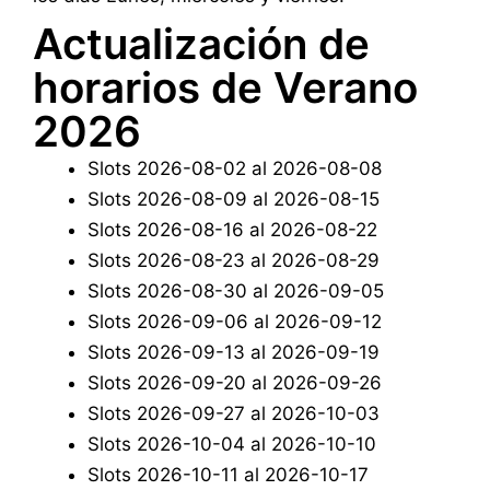
Actualización de
horarios de Verano
2026
Slots 2026-08-02 al 2026-08-08
Slots 2026-08-09 al 2026-08-15
Slots 2026-08-16 al 2026-08-22
Slots 2026-08-23 al 2026-08-29
Slots 2026-08-30 al 2026-09-05
Slots 2026-09-06 al 2026-09-12
Slots 2026-09-13 al 2026-09-19
Slots 2026-09-20 al 2026-09-26
Slots 2026-09-27 al 2026-10-03
Slots 2026-10-04 al 2026-10-10
Slots 2026-10-11 al 2026-10-17