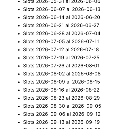
Slots 2026-05-31 al 2026-06-06
Slots 2026-06-07 al 2026-06-13
Slots 2026-06-14 al 2026-06-20
Slots 2026-06-21 al 2026-06-27
Slots 2026-06-28 al 2026-07-04
Slots 2026-07-05 al 2026-07-11
Slots 2026-07-12 al 2026-07-18
Slots 2026-07-19 al 2026-07-25
Slots 2026-07-26 al 2026-08-01
Slots 2026-08-02 al 2026-08-08
Slots 2026-08-09 al 2026-08-15
Slots 2026-08-16 al 2026-08-22
Slots 2026-08-23 al 2026-08-29
Slots 2026-08-30 al 2026-09-05
Slots 2026-09-06 al 2026-09-12
Slots 2026-09-13 al 2026-09-19