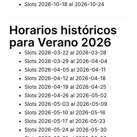
Slots 2026-10-18 al 2026-10-24
Horarios históricos
para Verano 2026
Slots 2026-03-22 al 2026-03-28
Slots 2026-03-29 al 2026-04-04
Slots 2026-04-05 al 2026-04-11
Slots 2026-04-12 al 2026-04-18
Slots 2026-04-19 al 2026-04-25
Slots 2026-04-26 al 2026-05-02
Slots 2026-05-03 al 2026-05-09
Slots 2026-05-10 al 2026-05-16
Slots 2026-05-17 al 2026-05-23
Slots 2026-05-24 al 2026-05-30