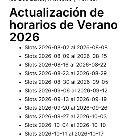
Actualización de
horarios de Verano
2026
Slots 2026-08-02 al 2026-08-08
Slots 2026-08-09 al 2026-08-15
Slots 2026-08-16 al 2026-08-22
Slots 2026-08-23 al 2026-08-29
Slots 2026-08-30 al 2026-09-05
Slots 2026-09-06 al 2026-09-12
Slots 2026-09-13 al 2026-09-19
Slots 2026-09-20 al 2026-09-26
Slots 2026-09-27 al 2026-10-03
Slots 2026-10-04 al 2026-10-10
Slots 2026-10-11 al 2026-10-17