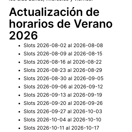
Actualización de
horarios de Verano
2026
Slots 2026-08-02 al 2026-08-08
Slots 2026-08-09 al 2026-08-15
Slots 2026-08-16 al 2026-08-22
Slots 2026-08-23 al 2026-08-29
Slots 2026-08-30 al 2026-09-05
Slots 2026-09-06 al 2026-09-12
Slots 2026-09-13 al 2026-09-19
Slots 2026-09-20 al 2026-09-26
Slots 2026-09-27 al 2026-10-03
Slots 2026-10-04 al 2026-10-10
Slots 2026-10-11 al 2026-10-17