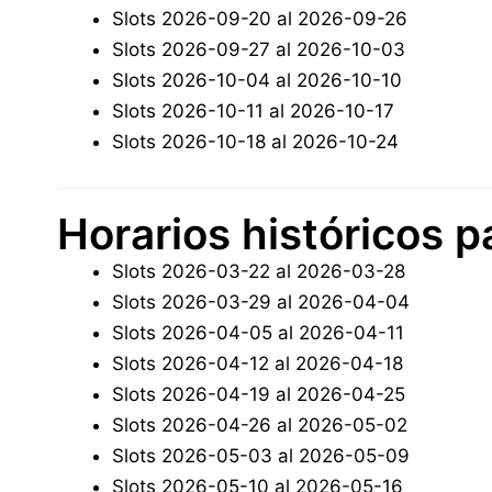
Slots 2026-09-20 al 2026-09-26
Slots 2026-09-27 al 2026-10-03
Slots 2026-10-04 al 2026-10-10
Slots 2026-10-11 al 2026-10-17
Slots 2026-10-18 al 2026-10-24
Horarios históricos 
Slots 2026-03-22 al 2026-03-28
Slots 2026-03-29 al 2026-04-04
Slots 2026-04-05 al 2026-04-11
Slots 2026-04-12 al 2026-04-18
Slots 2026-04-19 al 2026-04-25
Slots 2026-04-26 al 2026-05-02
Slots 2026-05-03 al 2026-05-09
Slots 2026-05-10 al 2026-05-16