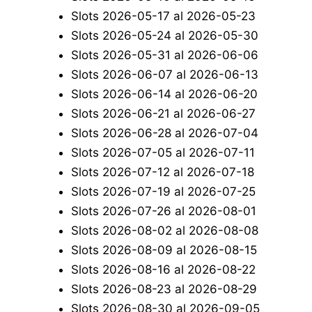
Slots 2026-05-17 al 2026-05-23
Slots 2026-05-24 al 2026-05-30
Slots 2026-05-31 al 2026-06-06
Slots 2026-06-07 al 2026-06-13
Slots 2026-06-14 al 2026-06-20
Slots 2026-06-21 al 2026-06-27
Slots 2026-06-28 al 2026-07-04
Slots 2026-07-05 al 2026-07-11
Slots 2026-07-12 al 2026-07-18
Slots 2026-07-19 al 2026-07-25
Slots 2026-07-26 al 2026-08-01
Slots 2026-08-02 al 2026-08-08
Slots 2026-08-09 al 2026-08-15
Slots 2026-08-16 al 2026-08-22
Slots 2026-08-23 al 2026-08-29
Slots 2026-08-30 al 2026-09-05