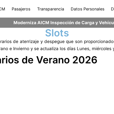
CM
Pasajeros
Transparencia
Datos Personales
D
Moderniza AICM Inspección de Carga y Vehícul
Slots
horarios de aterrizaje y despegue que son proporcionado
o e Invierno y se actualiza los días Lunes, miércoles y
arios de Verano 2026