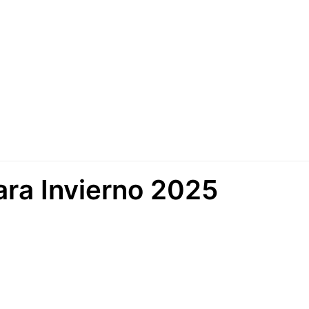
ara Invierno 2025