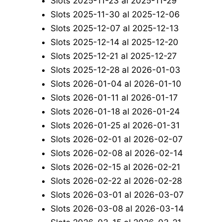
Slots 2025-11-23 al 2025-11-29
Slots 2025-11-30 al 2025-12-06
Slots 2025-12-07 al 2025-12-13
Slots 2025-12-14 al 2025-12-20
Slots 2025-12-21 al 2025-12-27
Slots 2025-12-28 al 2026-01-03
Slots 2026-01-04 al 2026-01-10
Slots 2026-01-11 al 2026-01-17
Slots 2026-01-18 al 2026-01-24
Slots 2026-01-25 al 2026-01-31
Slots 2026-02-01 al 2026-02-07
Slots 2026-02-08 al 2026-02-14
Slots 2026-02-15 al 2026-02-21
Slots 2026-02-22 al 2026-02-28
Slots 2026-03-01 al 2026-03-07
Slots 2026-03-08 al 2026-03-14