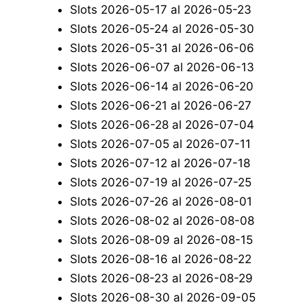
Slots 2026-05-17 al 2026-05-23
Slots 2026-05-24 al 2026-05-30
Slots 2026-05-31 al 2026-06-06
Slots 2026-06-07 al 2026-06-13
Slots 2026-06-14 al 2026-06-20
Slots 2026-06-21 al 2026-06-27
Slots 2026-06-28 al 2026-07-04
Slots 2026-07-05 al 2026-07-11
Slots 2026-07-12 al 2026-07-18
Slots 2026-07-19 al 2026-07-25
Slots 2026-07-26 al 2026-08-01
Slots 2026-08-02 al 2026-08-08
Slots 2026-08-09 al 2026-08-15
Slots 2026-08-16 al 2026-08-22
Slots 2026-08-23 al 2026-08-29
Slots 2026-08-30 al 2026-09-05