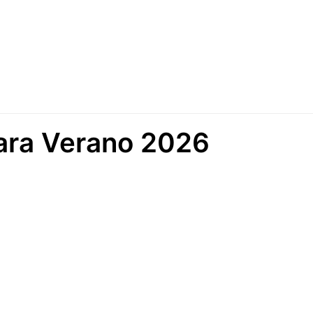
para Verano 2026