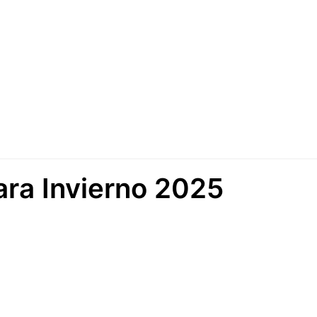
ara Invierno 2025