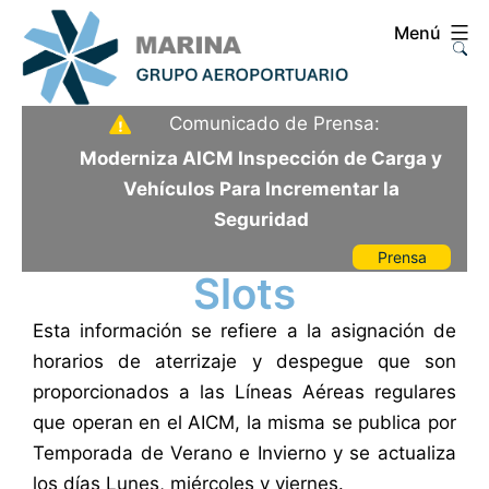
Saltar
Menú
al
contenido
Aeropuerto
Comunicado de Prensa:
Internacional
Moderniza AICM Inspección de Carga y
de
Vehículos Para Incrementar la
la
Seguridad
Ciudad
Prensa
de
Slots
México
Esta información se refiere a la asignación de
horarios de aterrizaje y despegue que son
proporcionados a las Líneas Aéreas regulares
que operan en el AICM, la misma se publica por
Temporada de Verano e Invierno y se actualiza
los días Lunes, miércoles y viernes.