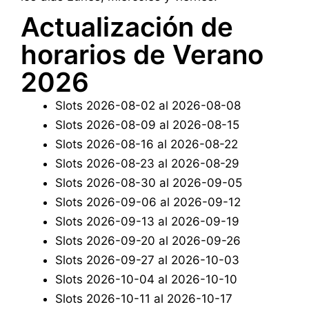
Actualización de
horarios de Verano
2026
Slots 2026-08-02 al 2026-08-08
Slots 2026-08-09 al 2026-08-15
Slots 2026-08-16 al 2026-08-22
Slots 2026-08-23 al 2026-08-29
Slots 2026-08-30 al 2026-09-05
Slots 2026-09-06 al 2026-09-12
Slots 2026-09-13 al 2026-09-19
Slots 2026-09-20 al 2026-09-26
Slots 2026-09-27 al 2026-10-03
Slots 2026-10-04 al 2026-10-10
Slots 2026-10-11 al 2026-10-17