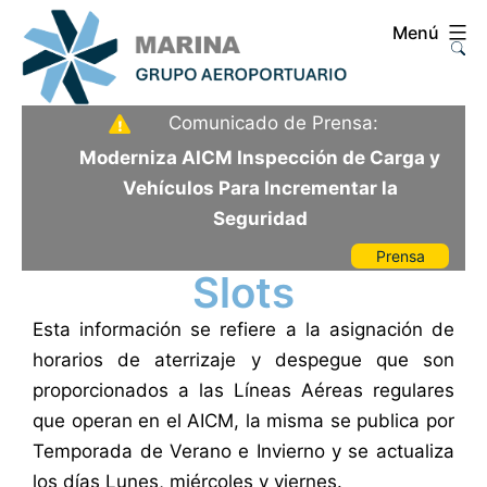
Saltar
Menú
al
contenido
Aeropuerto
Comunicado de Prensa:
Internacional
Moderniza AICM Inspección de Carga y
de
Vehículos Para Incrementar la
la
Seguridad
Ciudad
Prensa
de
Slots
México
Esta información se refiere a la asignación de
horarios de aterrizaje y despegue que son
proporcionados a las Líneas Aéreas regulares
que operan en el AICM, la misma se publica por
Temporada de Verano e Invierno y se actualiza
los días Lunes, miércoles y viernes.