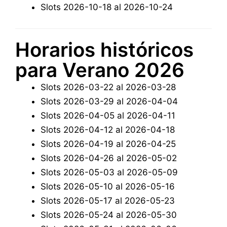
Slots 2026-10-18 al 2026-10-24
Horarios históricos
para Verano 2026
Slots 2026-03-22 al 2026-03-28
Slots 2026-03-29 al 2026-04-04
Slots 2026-04-05 al 2026-04-11
Slots 2026-04-12 al 2026-04-18
Slots 2026-04-19 al 2026-04-25
Slots 2026-04-26 al 2026-05-02
Slots 2026-05-03 al 2026-05-09
Slots 2026-05-10 al 2026-05-16
Slots 2026-05-17 al 2026-05-23
Slots 2026-05-24 al 2026-05-30