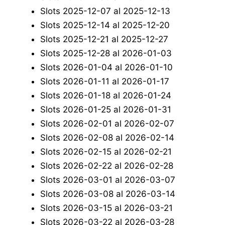
Slots 2025-12-07 al 2025-12-13
Slots 2025-12-14 al 2025-12-20
Slots 2025-12-21 al 2025-12-27
Slots 2025-12-28 al 2026-01-03
Slots 2026-01-04 al 2026-01-10
Slots 2026-01-11 al 2026-01-17
Slots 2026-01-18 al 2026-01-24
Slots 2026-01-25 al 2026-01-31
Slots 2026-02-01 al 2026-02-07
Slots 2026-02-08 al 2026-02-14
Slots 2026-02-15 al 2026-02-21
Slots 2026-02-22 al 2026-02-28
Slots 2026-03-01 al 2026-03-07
Slots 2026-03-08 al 2026-03-14
Slots 2026-03-15 al 2026-03-21
Slots 2026-03-22 al 2026-03-28