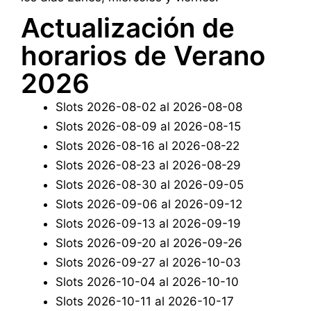
Actualización de
horarios de Verano
2026
Slots 2026-08-02 al 2026-08-08
Slots 2026-08-09 al 2026-08-15
Slots 2026-08-16 al 2026-08-22
Slots 2026-08-23 al 2026-08-29
Slots 2026-08-30 al 2026-09-05
Slots 2026-09-06 al 2026-09-12
Slots 2026-09-13 al 2026-09-19
Slots 2026-09-20 al 2026-09-26
Slots 2026-09-27 al 2026-10-03
Slots 2026-10-04 al 2026-10-10
Slots 2026-10-11 al 2026-10-17