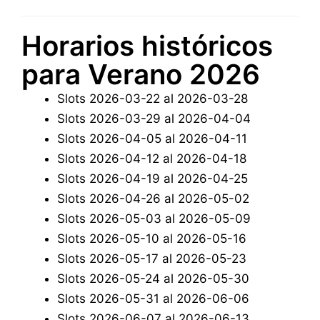
Horarios históricos
para Verano 2026
Slots 2026-03-22 al 2026-03-28
Slots 2026-03-29 al 2026-04-04
Slots 2026-04-05 al 2026-04-11
Slots 2026-04-12 al 2026-04-18
Slots 2026-04-19 al 2026-04-25
Slots 2026-04-26 al 2026-05-02
Slots 2026-05-03 al 2026-05-09
Slots 2026-05-10 al 2026-05-16
Slots 2026-05-17 al 2026-05-23
Slots 2026-05-24 al 2026-05-30
Slots 2026-05-31 al 2026-06-06
Slots 2026-06-07 al 2026-06-13