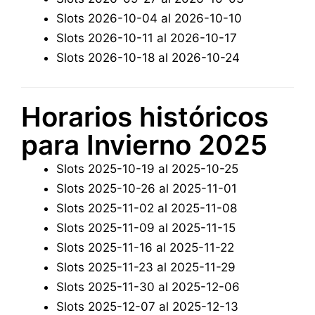
Slots 2026-10-04 al 2026-10-10
Slots 2026-10-11 al 2026-10-17
Slots 2026-10-18 al 2026-10-24
Horarios históricos
para Invierno 2025
Slots 2025-10-19 al 2025-10-25
Slots 2025-10-26 al 2025-11-01
Slots 2025-11-02 al 2025-11-08
Slots 2025-11-09 al 2025-11-15
Slots 2025-11-16 al 2025-11-22
Slots 2025-11-23 al 2025-11-29
Slots 2025-11-30 al 2025-12-06
Slots 2025-12-07 al 2025-12-13