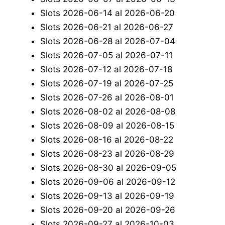
Slots 2026-06-14 al 2026-06-20
Slots 2026-06-21 al 2026-06-27
Slots 2026-06-28 al 2026-07-04
Slots 2026-07-05 al 2026-07-11
Slots 2026-07-12 al 2026-07-18
Slots 2026-07-19 al 2026-07-25
Slots 2026-07-26 al 2026-08-01
Slots 2026-08-02 al 2026-08-08
Slots 2026-08-09 al 2026-08-15
Slots 2026-08-16 al 2026-08-22
Slots 2026-08-23 al 2026-08-29
Slots 2026-08-30 al 2026-09-05
Slots 2026-09-06 al 2026-09-12
Slots 2026-09-13 al 2026-09-19
Slots 2026-09-20 al 2026-09-26
Slots 2026-09-27 al 2026-10-03