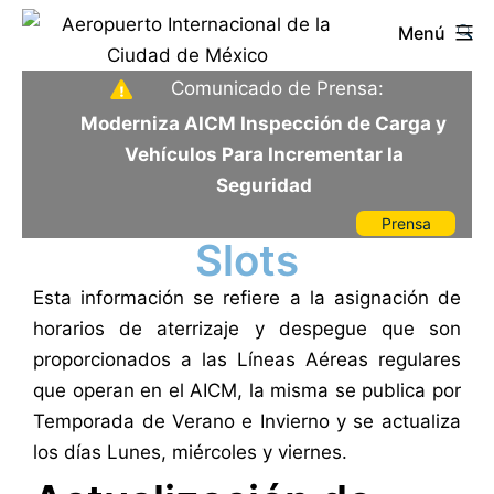
Saltar
Menú
al
contenido
Aeropuerto
Comunicado de Prensa:
Internacional
Moderniza AICM Inspección de Carga y
de
Vehículos Para Incrementar la
la
Seguridad
Ciudad
Prensa
de
Slots
México
Esta información se refiere a la asignación de
horarios de aterrizaje y despegue que son
proporcionados a las Líneas Aéreas regulares
que operan en el AICM, la misma se publica por
Temporada de Verano e Invierno y se actualiza
los días Lunes, miércoles y viernes.