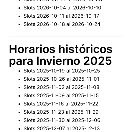
Slots 2026-10-04 al 2026-10-10
Slots 2026-10-11 al 2026-10-17
Slots 2026-10-18 al 2026-10-24
Horarios históricos
para Invierno 2025
Slots 2025-10-19 al 2025-10-25
Slots 2025-10-26 al 2025-11-01
Slots 2025-11-02 al 2025-11-08
Slots 2025-11-09 al 2025-11-15
Slots 2025-11-16 al 2025-11-22
Slots 2025-11-23 al 2025-11-29
Slots 2025-11-30 al 2025-12-06
Slots 2025-12-07 al 2025-12-13