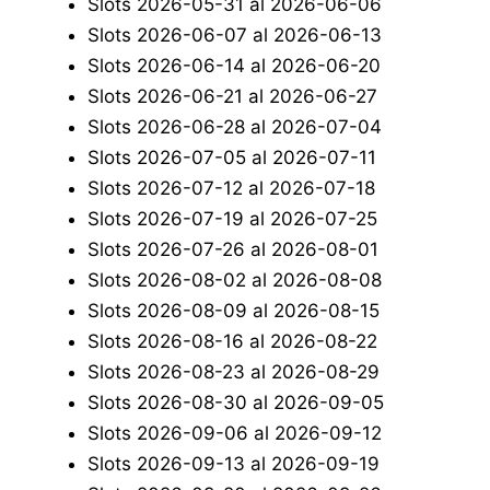
Slots 2026-05-31 al 2026-06-06
Slots 2026-06-07 al 2026-06-13
Slots 2026-06-14 al 2026-06-20
Slots 2026-06-21 al 2026-06-27
Slots 2026-06-28 al 2026-07-04
Slots 2026-07-05 al 2026-07-11
Slots 2026-07-12 al 2026-07-18
Slots 2026-07-19 al 2026-07-25
Slots 2026-07-26 al 2026-08-01
Slots 2026-08-02 al 2026-08-08
Slots 2026-08-09 al 2026-08-15
Slots 2026-08-16 al 2026-08-22
Slots 2026-08-23 al 2026-08-29
Slots 2026-08-30 al 2026-09-05
Slots 2026-09-06 al 2026-09-12
Slots 2026-09-13 al 2026-09-19