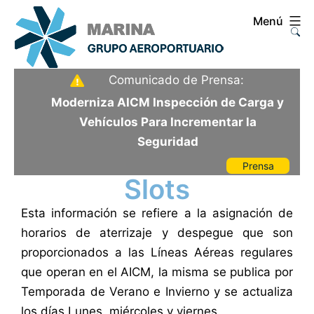
Saltar
Menú
al
contenido
Aeropuerto
Comunicado de Prensa:
Internacional
Moderniza AICM Inspección de Carga y
de
Vehículos Para Incrementar la
la
Seguridad
Ciudad
Prensa
de
Slots
México
Esta información se refiere a la asignación de
horarios de aterrizaje y despegue que son
proporcionados a las Líneas Aéreas regulares
que operan en el AICM, la misma se publica por
Temporada de Verano e Invierno y se actualiza
los días Lunes, miércoles y viernes.