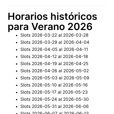
Horarios históricos
para Verano 2026
Slots 2026-03-22 al 2026-03-28
Slots 2026-03-29 al 2026-04-04
Slots 2026-04-05 al 2026-04-11
Slots 2026-04-12 al 2026-04-18
Slots 2026-04-19 al 2026-04-25
Slots 2026-04-26 al 2026-05-02
Slots 2026-05-03 al 2026-05-09
Slots 2026-05-10 al 2026-05-16
Slots 2026-05-17 al 2026-05-23
Slots 2026-05-24 al 2026-05-30
Slots 2026-05-31 al 2026-06-06
Slots 2026-06-07 al 2026-06-13