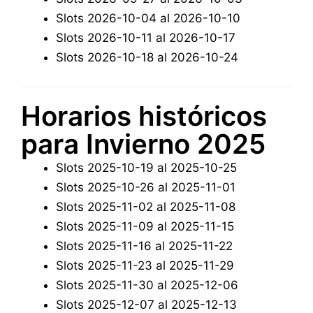
Slots 2026-10-04 al 2026-10-10
Slots 2026-10-11 al 2026-10-17
Slots 2026-10-18 al 2026-10-24
Horarios históricos
para Invierno 2025
Slots 2025-10-19 al 2025-10-25
Slots 2025-10-26 al 2025-11-01
Slots 2025-11-02 al 2025-11-08
Slots 2025-11-09 al 2025-11-15
Slots 2025-11-16 al 2025-11-22
Slots 2025-11-23 al 2025-11-29
Slots 2025-11-30 al 2025-12-06
Slots 2025-12-07 al 2025-12-13