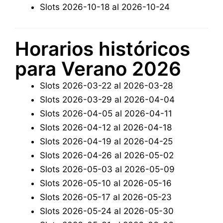
Slots 2026-10-18 al 2026-10-24
Horarios históricos
para Verano 2026
Slots 2026-03-22 al 2026-03-28
Slots 2026-03-29 al 2026-04-04
Slots 2026-04-05 al 2026-04-11
Slots 2026-04-12 al 2026-04-18
Slots 2026-04-19 al 2026-04-25
Slots 2026-04-26 al 2026-05-02
Slots 2026-05-03 al 2026-05-09
Slots 2026-05-10 al 2026-05-16
Slots 2026-05-17 al 2026-05-23
Slots 2026-05-24 al 2026-05-30