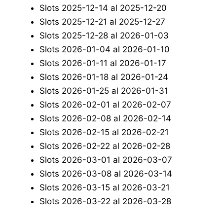
Slots 2025-12-14 al 2025-12-20
Slots 2025-12-21 al 2025-12-27
Slots 2025-12-28 al 2026-01-03
Slots 2026-01-04 al 2026-01-10
Slots 2026-01-11 al 2026-01-17
Slots 2026-01-18 al 2026-01-24
Slots 2026-01-25 al 2026-01-31
Slots 2026-02-01 al 2026-02-07
Slots 2026-02-08 al 2026-02-14
Slots 2026-02-15 al 2026-02-21
Slots 2026-02-22 al 2026-02-28
Slots 2026-03-01 al 2026-03-07
Slots 2026-03-08 al 2026-03-14
Slots 2026-03-15 al 2026-03-21
Slots 2026-03-22 al 2026-03-28