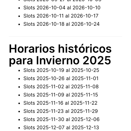
Slots 2026-10-04 al 2026-10-10
Slots 2026-10-11 al 2026-10-17
Slots 2026-10-18 al 2026-10-24
Horarios históricos
para Invierno 2025
Slots 2025-10-19 al 2025-10-25
Slots 2025-10-26 al 2025-11-01
Slots 2025-11-02 al 2025-11-08
Slots 2025-11-09 al 2025-11-15
Slots 2025-11-16 al 2025-11-22
Slots 2025-11-23 al 2025-11-29
Slots 2025-11-30 al 2025-12-06
Slots 2025-12-07 al 2025-12-13