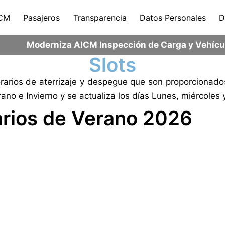
CM
Pasajeros
Transparencia
Datos Personales
D
Moderniza AICM Inspección de Carga y Vehícul
Slots
horarios de aterrizaje y despegue que son proporcionado
o e Invierno y se actualiza los días Lunes, miércoles y
arios de Verano 2026