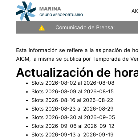
Saltar
AI
al
contenido
Aeropuerto
Comunicado de Prensa:
Internacional
de
Esta información se refiere a la asignación de 
la
AICM, la misma se publica por Temporada de Veran
Ciudad
de
Actualización de hor
México
Slots 2026-08-02 al 2026-08-08
Slots 2026-08-09 al 2026-08-15
Slots 2026-08-16 al 2026-08-22
Slots 2026-08-23 al 2026-08-29
Slots 2026-08-30 al 2026-09-05
Slots 2026-09-06 al 2026-09-12
Slots 2026-09-13 al 2026-09-19