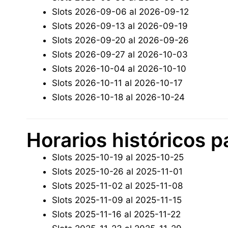
Slots 2026-09-06 al 2026-09-12
Slots 2026-09-13 al 2026-09-19
Slots 2026-09-20 al 2026-09-26
Slots 2026-09-27 al 2026-10-03
Slots 2026-10-04 al 2026-10-10
Slots 2026-10-11 al 2026-10-17
Slots 2026-10-18 al 2026-10-24
Horarios históricos p
Slots 2025-10-19 al 2025-10-25
Slots 2025-10-26 al 2025-11-01
Slots 2025-11-02 al 2025-11-08
Slots 2025-11-09 al 2025-11-15
Slots 2025-11-16 al 2025-11-22