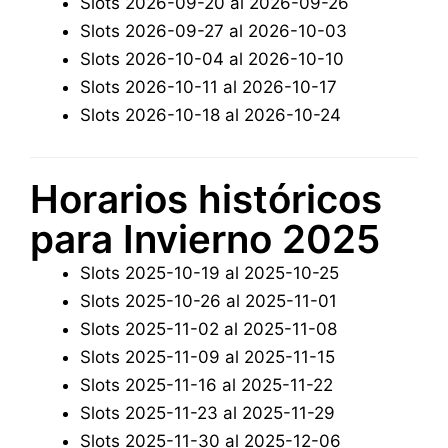
Slots 2026-09-20 al 2026-09-26
Slots 2026-09-27 al 2026-10-03
Slots 2026-10-04 al 2026-10-10
Slots 2026-10-11 al 2026-10-17
Slots 2026-10-18 al 2026-10-24
Horarios históricos
para Invierno 2025
Slots 2025-10-19 al 2025-10-25
Slots 2025-10-26 al 2025-11-01
Slots 2025-11-02 al 2025-11-08
Slots 2025-11-09 al 2025-11-15
Slots 2025-11-16 al 2025-11-22
Slots 2025-11-23 al 2025-11-29
Slots 2025-11-30 al 2025-12-06