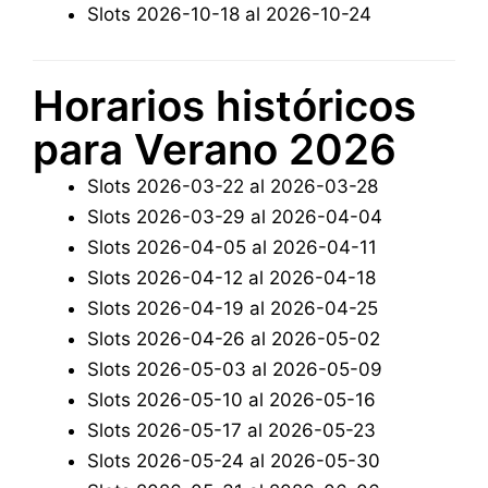
Slots 2026-10-18 al 2026-10-24
Horarios históricos
para Verano 2026
Slots 2026-03-22 al 2026-03-28
Slots 2026-03-29 al 2026-04-04
Slots 2026-04-05 al 2026-04-11
Slots 2026-04-12 al 2026-04-18
Slots 2026-04-19 al 2026-04-25
Slots 2026-04-26 al 2026-05-02
Slots 2026-05-03 al 2026-05-09
Slots 2026-05-10 al 2026-05-16
Slots 2026-05-17 al 2026-05-23
Slots 2026-05-24 al 2026-05-30