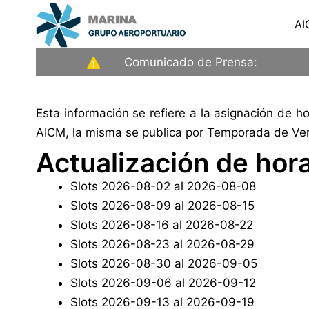
Saltar
AI
al
contenido
Aeropuerto
Comunicado de Prensa:
Internacional
de
Esta información se refiere a la asignación de 
la
AICM, la misma se publica por Temporada de Veran
Ciudad
de
Actualización de hor
México
Slots 2026-08-02 al 2026-08-08
Slots 2026-08-09 al 2026-08-15
Slots 2026-08-16 al 2026-08-22
Slots 2026-08-23 al 2026-08-29
Slots 2026-08-30 al 2026-09-05
Slots 2026-09-06 al 2026-09-12
Slots 2026-09-13 al 2026-09-19