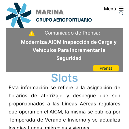
Saltar
Menú
al
contenido
Aeropuerto
Comunicado de Prensa:
Internacional
Moderniza AICM Inspección de Carga y
de
Vehículos Para Incrementar la
la
Seguridad
Ciudad
Prensa
de
Slots
México
Esta información se refiere a la asignación de
horarios de aterrizaje y despegue que son
proporcionados a las Líneas Aéreas regulares
que operan en el AICM, la misma se publica por
Temporada de Verano e Invierno y se actualiza
los días Lunes, miércoles y viernes.