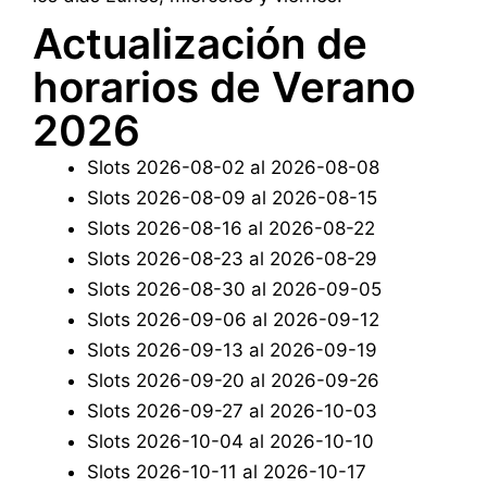
Actualización de
horarios de Verano
2026
Slots 2026-08-02 al 2026-08-08
Slots 2026-08-09 al 2026-08-15
Slots 2026-08-16 al 2026-08-22
Slots 2026-08-23 al 2026-08-29
Slots 2026-08-30 al 2026-09-05
Slots 2026-09-06 al 2026-09-12
Slots 2026-09-13 al 2026-09-19
Slots 2026-09-20 al 2026-09-26
Slots 2026-09-27 al 2026-10-03
Slots 2026-10-04 al 2026-10-10
Slots 2026-10-11 al 2026-10-17