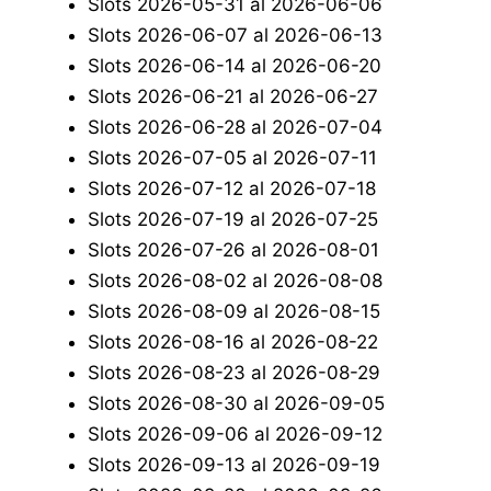
Slots 2026-05-31 al 2026-06-06
Slots 2026-06-07 al 2026-06-13
Slots 2026-06-14 al 2026-06-20
Slots 2026-06-21 al 2026-06-27
Slots 2026-06-28 al 2026-07-04
Slots 2026-07-05 al 2026-07-11
Slots 2026-07-12 al 2026-07-18
Slots 2026-07-19 al 2026-07-25
Slots 2026-07-26 al 2026-08-01
Slots 2026-08-02 al 2026-08-08
Slots 2026-08-09 al 2026-08-15
Slots 2026-08-16 al 2026-08-22
Slots 2026-08-23 al 2026-08-29
Slots 2026-08-30 al 2026-09-05
Slots 2026-09-06 al 2026-09-12
Slots 2026-09-13 al 2026-09-19