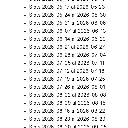
Slots 2026-05-17 al 2026-05-23
Slots 2026-05-24 al 2026-05-30
Slots 2026-05-31 al 2026-06-06
Slots 2026-06-07 al 2026-06-13
Slots 2026-06-14 al 2026-06-20
Slots 2026-06-21 al 2026-06-27
Slots 2026-06-28 al 2026-07-04
Slots 2026-07-05 al 2026-07-11
Slots 2026-07-12 al 2026-07-18
Slots 2026-07-19 al 2026-07-25
Slots 2026-07-26 al 2026-08-01
Slots 2026-08-02 al 2026-08-08
Slots 2026-08-09 al 2026-08-15
Slots 2026-08-16 al 2026-08-22
Slots 2026-08-23 al 2026-08-29
Slots 2026-08-30 al 2026-09-05