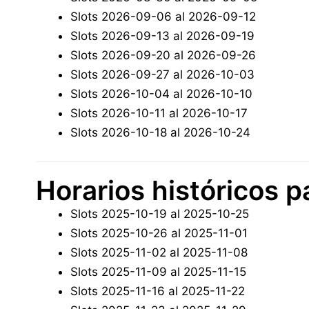
Slots 2026-09-06 al 2026-09-12
Slots 2026-09-13 al 2026-09-19
Slots 2026-09-20 al 2026-09-26
Slots 2026-09-27 al 2026-10-03
Slots 2026-10-04 al 2026-10-10
Slots 2026-10-11 al 2026-10-17
Slots 2026-10-18 al 2026-10-24
Horarios históricos p
Slots 2025-10-19 al 2025-10-25
Slots 2025-10-26 al 2025-11-01
Slots 2025-11-02 al 2025-11-08
Slots 2025-11-09 al 2025-11-15
Slots 2025-11-16 al 2025-11-22