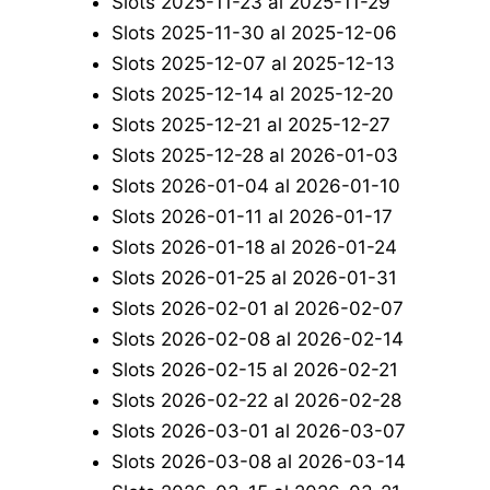
Slots 2025-11-23 al 2025-11-29
Slots 2025-11-30 al 2025-12-06
Slots 2025-12-07 al 2025-12-13
Slots 2025-12-14 al 2025-12-20
Slots 2025-12-21 al 2025-12-27
Slots 2025-12-28 al 2026-01-03
Slots 2026-01-04 al 2026-01-10
Slots 2026-01-11 al 2026-01-17
Slots 2026-01-18 al 2026-01-24
Slots 2026-01-25 al 2026-01-31
Slots 2026-02-01 al 2026-02-07
Slots 2026-02-08 al 2026-02-14
Slots 2026-02-15 al 2026-02-21
Slots 2026-02-22 al 2026-02-28
Slots 2026-03-01 al 2026-03-07
Slots 2026-03-08 al 2026-03-14