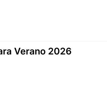
para Verano 2026