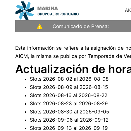
Saltar
AI
al
contenido
Aeropuerto
Comunicado de Prensa:
Internacional
de
Esta información se refiere a la asignación de 
la
AICM, la misma se publica por Temporada de Veran
Ciudad
de
Actualización de hor
México
Slots 2026-08-02 al 2026-08-08
Slots 2026-08-09 al 2026-08-15
Slots 2026-08-16 al 2026-08-22
Slots 2026-08-23 al 2026-08-29
Slots 2026-08-30 al 2026-09-05
Slots 2026-09-06 al 2026-09-12
Slots 2026-09-13 al 2026-09-19