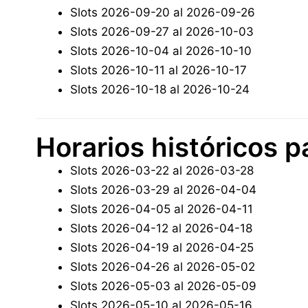
Slots 2026-09-20 al 2026-09-26
Slots 2026-09-27 al 2026-10-03
Slots 2026-10-04 al 2026-10-10
Slots 2026-10-11 al 2026-10-17
Slots 2026-10-18 al 2026-10-24
Horarios históricos 
Slots 2026-03-22 al 2026-03-28
Slots 2026-03-29 al 2026-04-04
Slots 2026-04-05 al 2026-04-11
Slots 2026-04-12 al 2026-04-18
Slots 2026-04-19 al 2026-04-25
Slots 2026-04-26 al 2026-05-02
Slots 2026-05-03 al 2026-05-09
Slots 2026-05-10 al 2026-05-16