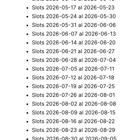
Slots 2026-05-17 al 2026-05-23
Slots 2026-05-24 al 2026-05-30
Slots 2026-05-31 al 2026-06-06
Slots 2026-06-07 al 2026-06-13
Slots 2026-06-14 al 2026-06-20
Slots 2026-06-21 al 2026-06-27
Slots 2026-06-28 al 2026-07-04
Slots 2026-07-05 al 2026-07-11
Slots 2026-07-12 al 2026-07-18
Slots 2026-07-19 al 2026-07-25
Slots 2026-07-26 al 2026-08-01
Slots 2026-08-02 al 2026-08-08
Slots 2026-08-09 al 2026-08-15
Slots 2026-08-16 al 2026-08-22
Slots 2026-08-23 al 2026-08-29
Slots 2026-08-30 al 2026-09-05