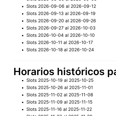
Slots 2026-09-06 al 2026-09-12
Slots 2026-09-13 al 2026-09-19
Slots 2026-09-20 al 2026-09-26
Slots 2026-09-27 al 2026-10-03
Slots 2026-10-04 al 2026-10-10
Slots 2026-10-11 al 2026-10-17
Slots 2026-10-18 al 2026-10-24
Horarios históricos p
Slots 2025-10-19 al 2025-10-25
Slots 2025-10-26 al 2025-11-01
Slots 2025-11-02 al 2025-11-08
Slots 2025-11-09 al 2025-11-15
Slots 2025-11-16 al 2025-11-22