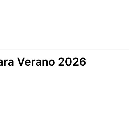
para Verano 2026