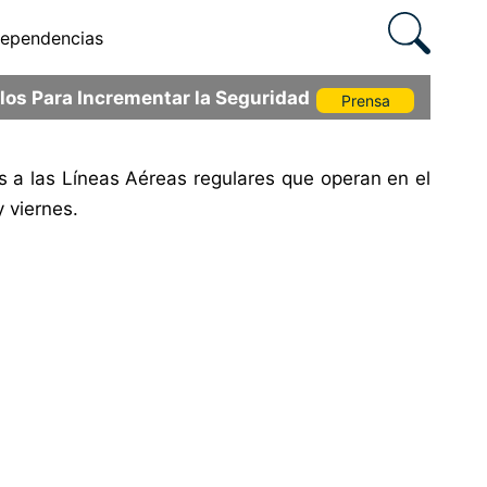
ependencias
os Para Incrementar la Seguridad
Prensa
s a las Líneas Aéreas regulares que operan en el
 viernes.