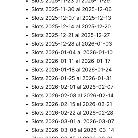
Slots 2025-11-23 al 2025-11-29
Slots 2025-11-30 al 2025-12-06
Slots 2025-12-07 al 2025-12-13
Slots 2025-12-14 al 2025-12-20
Slots 2025-12-21 al 2025-12-27
Slots 2025-12-28 al 2026-01-03
Slots 2026-01-04 al 2026-01-10
Slots 2026-01-11 al 2026-01-17
Slots 2026-01-18 al 2026-01-24
Slots 2026-01-25 al 2026-01-31
Slots 2026-02-01 al 2026-02-07
Slots 2026-02-08 al 2026-02-14
Slots 2026-02-15 al 2026-02-21
Slots 2026-02-22 al 2026-02-28
Slots 2026-03-01 al 2026-03-07
Slots 2026-03-08 al 2026-03-14