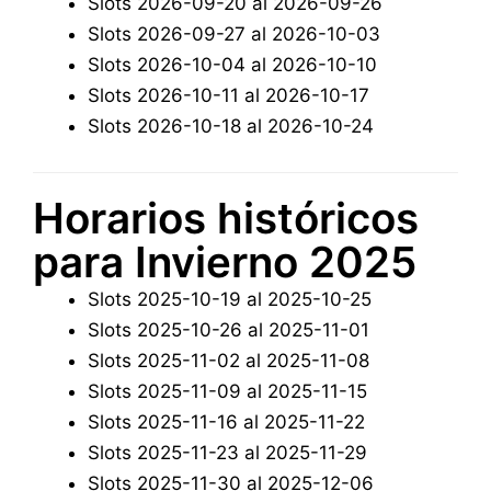
Slots 2026-09-20 al 2026-09-26
Slots 2026-09-27 al 2026-10-03
Slots 2026-10-04 al 2026-10-10
Slots 2026-10-11 al 2026-10-17
Slots 2026-10-18 al 2026-10-24
Horarios históricos
para Invierno 2025
Slots 2025-10-19 al 2025-10-25
Slots 2025-10-26 al 2025-11-01
Slots 2025-11-02 al 2025-11-08
Slots 2025-11-09 al 2025-11-15
Slots 2025-11-16 al 2025-11-22
Slots 2025-11-23 al 2025-11-29
Slots 2025-11-30 al 2025-12-06