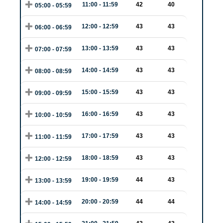
11:00 - 11:59
42
40
05:00 - 05:59
12:00 - 12:59
43
43
06:00 - 06:59
13:00 - 13:59
43
43
07:00 - 07:59
14:00 - 14:59
43
43
08:00 - 08:59
15:00 - 15:59
43
43
09:00 - 09:59
16:00 - 16:59
43
43
10:00 - 10:59
17:00 - 17:59
43
43
11:00 - 11:59
18:00 - 18:59
43
43
12:00 - 12:59
19:00 - 19:59
44
43
13:00 - 13:59
20:00 - 20:59
44
44
14:00 - 14:59