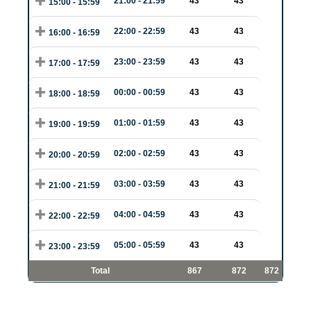
21:00 - 21:59
43
43
15:00 - 15:59
22:00 - 22:59
43
43
16:00 - 16:59
23:00 - 23:59
43
43
17:00 - 17:59
00:00 - 00:59
43
43
18:00 - 18:59
01:00 - 01:59
43
43
19:00 - 19:59
02:00 - 02:59
43
43
20:00 - 20:59
03:00 - 03:59
43
43
21:00 - 21:59
04:00 - 04:59
43
43
22:00 - 22:59
05:00 - 05:59
43
43
23:00 - 23:59
Total
867
872
872