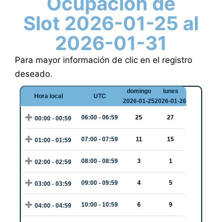
Ocupación de
Slot 2026-01-25 al
2026-01-31
Para mayor información de clic en el registro
deseado.
domingo
lunes
Hora local
UTC
2026-01-25
2026-01-26
06:00 - 06:59
25
27
00:00 - 00:59
07:00 - 07:59
11
15
01:00 - 01:59
08:00 - 08:59
3
1
02:00 - 02:59
09:00 - 09:59
4
5
03:00 - 03:59
10:00 - 10:59
6
9
04:00 - 04:59