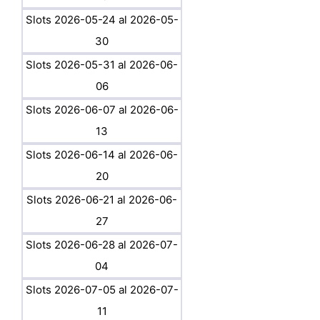
Slots 2026-05-24 al 2026-05-
30
Slots 2026-05-31 al 2026-06-
06
Slots 2026-06-07 al 2026-06-
13
Slots 2026-06-14 al 2026-06-
20
Slots 2026-06-21 al 2026-06-
27
Slots 2026-06-28 al 2026-07-
04
Slots 2026-07-05 al 2026-07-
11