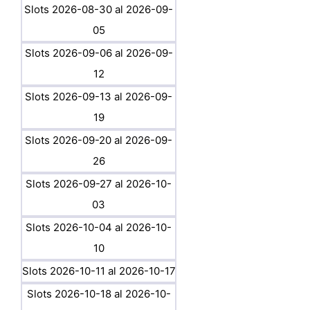
Slots 2026-08-30 al 2026-09-
05
Slots 2026-09-06 al 2026-09-
12
Slots 2026-09-13 al 2026-09-
19
Slots 2026-09-20 al 2026-09-
26
Slots 2026-09-27 al 2026-10-
03
Slots 2026-10-04 al 2026-10-
10
Slots 2026-10-11 al 2026-10-17
Slots 2026-10-18 al 2026-10-