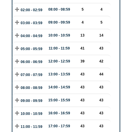
08:00 - 08:59
5
4
02:00 - 02:59
09:00 - 09:59
4
5
03:00 - 03:59
10:00 - 10:59
13
14
04:00 - 04:59
11:00 - 11:59
41
43
05:00 - 05:59
12:00 - 12:59
39
42
06:00 - 06:59
13:00 - 13:59
43
44
07:00 - 07:59
14:00 - 14:59
43
43
08:00 - 08:59
15:00 - 15:59
43
43
09:00 - 09:59
16:00 - 16:59
43
43
10:00 - 10:59
17:00 - 17:59
43
43
11:00 - 11:59