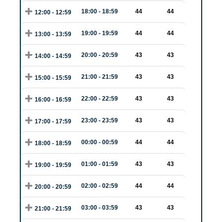
18:00 - 18:59
44
44
12:00 - 12:59
19:00 - 19:59
44
44
13:00 - 13:59
20:00 - 20:59
43
43
14:00 - 14:59
21:00 - 21:59
43
43
15:00 - 15:59
22:00 - 22:59
43
43
16:00 - 16:59
23:00 - 23:59
43
43
17:00 - 17:59
00:00 - 00:59
44
44
18:00 - 18:59
01:00 - 01:59
43
43
19:00 - 19:59
02:00 - 02:59
44
44
20:00 - 20:59
03:00 - 03:59
43
43
21:00 - 21:59