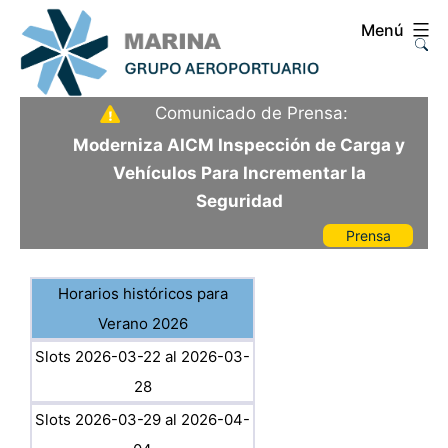
Saltar
Menú
al
contenido
Aeropuerto
Comunicado de Prensa:
Internacional
Moderniza AICM Inspección de Carga y
de
Vehículos Para Incrementar la
la
Seguridad
Ciudad
Prensa
de
México
Horarios históricos para
Verano 2026
Slots 2026-03-22 al 2026-03-
28
Slots 2026-03-29 al 2026-04-