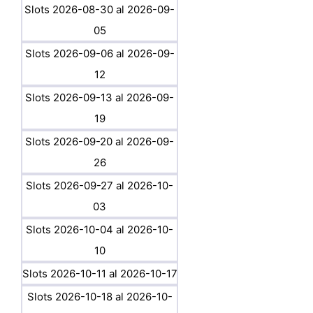
Slots 2026-08-30 al 2026-09-
05
Slots 2026-09-06 al 2026-09-
12
Slots 2026-09-13 al 2026-09-
19
Slots 2026-09-20 al 2026-09-
26
Slots 2026-09-27 al 2026-10-
03
Slots 2026-10-04 al 2026-10-
10
Slots 2026-10-11 al 2026-10-17
Slots 2026-10-18 al 2026-10-