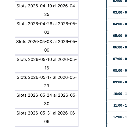
02:00 - 
Slots 2026-04-19 al 2026-04-
03:00 - 
25
Slots 2026-04-26 al 2026-05-
04:00 - 
02
05:00 - 
Slots 2026-05-03 al 2026-05-
06:00 - 
09
Slots 2026-05-10 al 2026-05-
07:00 - 
16
08:00 - 
Slots 2026-05-17 al 2026-05-
09:00 - 
23
10:00 - 
Slots 2026-05-24 al 2026-05-
30
11:00 - 
Slots 2026-05-31 al 2026-06-
12:00 - 
06