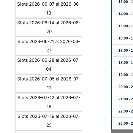
13:00 - 
Slots 2026-06-07 al 2026-06-
13
14:00 - 
Slots 2026-06-14 al 2026-06-
15:00 - 
20
16:00 - 
Slots 2026-06-21 al 2026-06-
27
17:00 - 
Slots 2026-06-28 al 2026-07-
18:00 - 
04
19:00 - 
Slots 2026-07-05 al 2026-07-
20:00 - 
11
Slots 2026-07-12 al 2026-07-
21:00 - 
18
22:00 - 
Slots 2026-07-19 al 2026-07-
23:00 - 
25