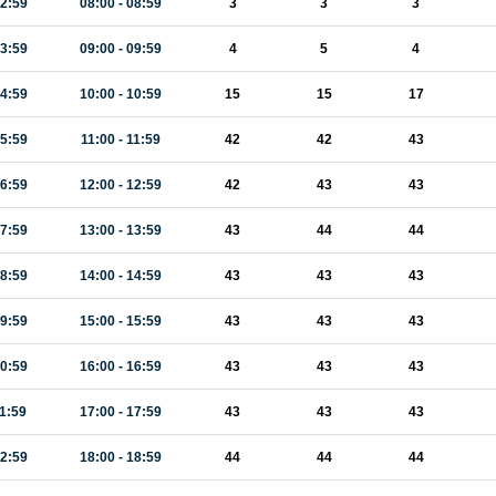
02:59
08:00 - 08:59
3
3
3
03:59
09:00 - 09:59
4
5
4
04:59
10:00 - 10:59
15
15
17
05:59
11:00 - 11:59
42
42
43
06:59
12:00 - 12:59
42
43
43
07:59
13:00 - 13:59
43
44
44
08:59
14:00 - 14:59
43
43
43
09:59
15:00 - 15:59
43
43
43
10:59
16:00 - 16:59
43
43
43
11:59
17:00 - 17:59
43
43
43
12:59
18:00 - 18:59
44
44
44