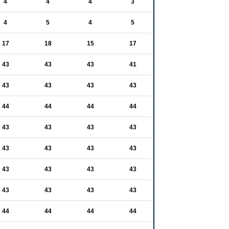
4
4
4
3
4
5
4
5
17
18
15
17
43
43
43
41
43
43
43
43
44
44
44
44
43
43
43
43
43
43
43
43
43
43
43
43
43
43
43
43
44
44
44
44