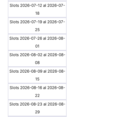
Slots 2026-07-12 al 2026-07-
18
Slots 2026-07-19 al 2026-07-
25
Slots 2026-07-26 al 2026-08-
01
Slots 2026-08-02 al 2026-08-
08
Slots 2026-08-09 al 2026-08-
15
Slots 2026-08-16 al 2026-08-
22
Slots 2026-08-23 al 2026-08-
29