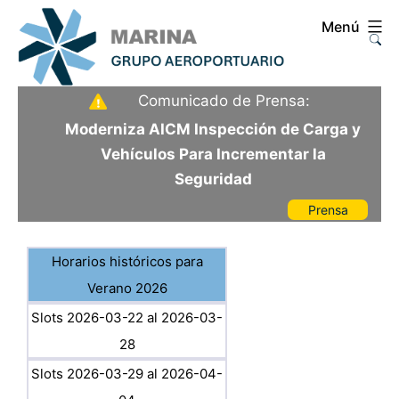
Saltar
Menú
al
contenido
Aeropuerto
Comunicado de Prensa:
Internacional
Moderniza AICM Inspección de Carga y
de
Vehículos Para Incrementar la
la
Seguridad
Ciudad
Prensa
de
México
Horarios históricos para
Verano 2026
Slots 2026-03-22 al 2026-03-
28
Slots 2026-03-29 al 2026-04-