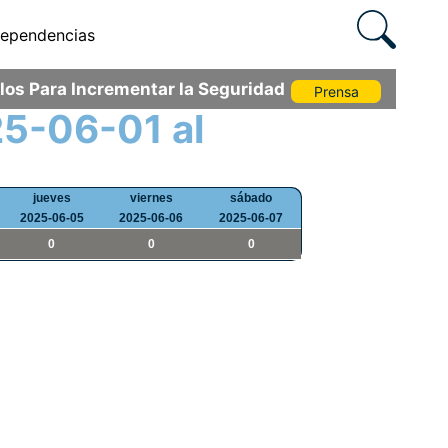
ependencias
os Para Incrementar la Seguridad
Prensa
25-06-01 al
jueves
viernes
sábado
2025-06-05
2025-06-06
2025-06-07
0
0
0