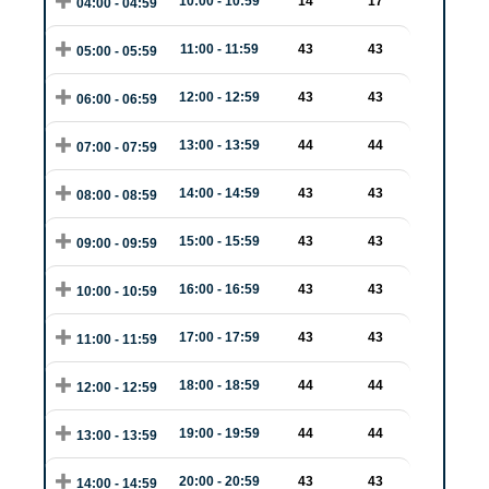
10:00 - 10:59
14
17
04:00 - 04:59
11:00 - 11:59
43
43
05:00 - 05:59
12:00 - 12:59
43
43
06:00 - 06:59
13:00 - 13:59
44
44
07:00 - 07:59
14:00 - 14:59
43
43
08:00 - 08:59
15:00 - 15:59
43
43
09:00 - 09:59
16:00 - 16:59
43
43
10:00 - 10:59
17:00 - 17:59
43
43
11:00 - 11:59
18:00 - 18:59
44
44
12:00 - 12:59
19:00 - 19:59
44
44
13:00 - 13:59
20:00 - 20:59
43
43
14:00 - 14:59