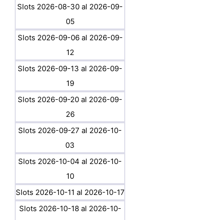
Slots 2026-08-30 al 2026-09-
05
Slots 2026-09-06 al 2026-09-
12
Slots 2026-09-13 al 2026-09-
19
Slots 2026-09-20 al 2026-09-
26
Slots 2026-09-27 al 2026-10-
03
Slots 2026-10-04 al 2026-10-
10
Slots 2026-10-11 al 2026-10-17
Slots 2026-10-18 al 2026-10-