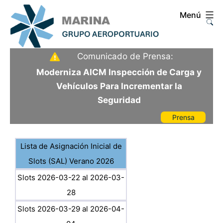
Saltar
Menú
al
contenido
Aeropuerto
Comunicado de Prensa:
Internacional
Moderniza AICM Inspección de Carga y
de
Vehículos Para Incrementar la
la
Seguridad
Ciudad
Prensa
de
México
Lista de Asignación Inicial de
Slots (SAL) Verano 2026
Slots 2026-03-22 al 2026-03-
28
Slots 2026-03-29 al 2026-04-