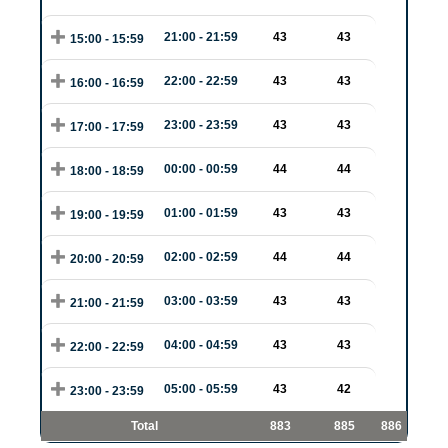
21:00 - 21:59
43
43
15:00 - 15:59
22:00 - 22:59
43
43
16:00 - 16:59
23:00 - 23:59
43
43
17:00 - 17:59
00:00 - 00:59
44
44
18:00 - 18:59
01:00 - 01:59
43
43
19:00 - 19:59
02:00 - 02:59
44
44
20:00 - 20:59
03:00 - 03:59
43
43
21:00 - 21:59
04:00 - 04:59
43
43
22:00 - 22:59
05:00 - 05:59
43
42
23:00 - 23:59
Total
883
885
886