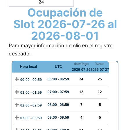
24
Ocupación de
Slot 2026-07-26 al
2026-08-01
Para mayor información de clic en el registro
deseado.
domingo
lunes
Hora local
UTC
2026-07-26
2026-07-27
06:00 - 06:59
24
25
00:00 - 00:59
07:00 - 07:59
12
12
01:00 - 01:59
08:00 - 08:59
7
5
02:00 - 02:59
09:00 - 09:59
4
5
03:00 - 03:59