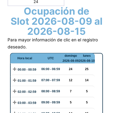
24
Ocupación de
Slot 2026-08-09 al
2026-08-15
Para mayor información de clic en el registro
deseado.
domingo
lunes
Hora local
UTC
2026-08-09
2026-08-10
06:00 - 06:59
24
25
00:00 - 00:59
07:00 - 07:59
12
14
01:00 - 01:59
08:00 - 08:59
7
5
02:00 - 02:59
09:00 - 09:59
5
5
03:00 - 03:59