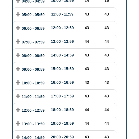
10:00 - 10:59
14
15
04:00 - 04:59
11:00 - 11:59
43
43
05:00 - 05:59
12:00 - 12:59
43
43
06:00 - 06:59
13:00 - 13:59
44
44
07:00 - 07:59
14:00 - 14:59
43
43
08:00 - 08:59
15:00 - 15:59
43
43
09:00 - 09:59
16:00 - 16:59
43
43
10:00 - 10:59
17:00 - 17:59
43
43
11:00 - 11:59
18:00 - 18:59
44
44
12:00 - 12:59
19:00 - 19:59
44
44
13:00 - 13:59
20:00 - 20:59
43
43
14:00 - 14:59