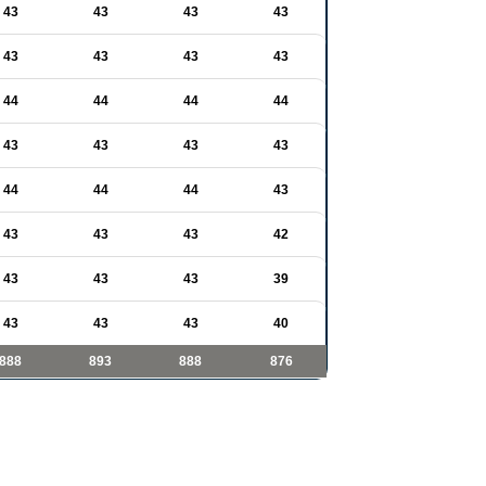
43
43
43
43
43
43
43
43
44
44
44
44
43
43
43
43
44
44
44
43
43
43
43
42
43
43
43
39
43
43
43
40
888
893
888
876