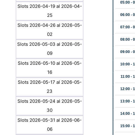
05:00 - 
Slots 2026-04-19 al 2026-04-
25
06:00 - 
Slots 2026-04-26 al 2026-05-
07:00 - 
02
08:00 - 
Slots 2026-05-03 al 2026-05-
09:00 - 
09
Slots 2026-05-10 al 2026-05-
10:00 - 
16
11:00 - 
Slots 2026-05-17 al 2026-05-
12:00 - 
23
Slots 2026-05-24 al 2026-05-
13:00 - 
30
14:00 - 
Slots 2026-05-31 al 2026-06-
15:00 - 
06