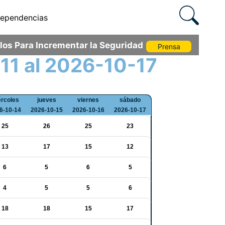
ependencias
os Para Incrementar la Seguridad
Prensa
11 al 2026-10-17
rcoles
jueves
viernes
sábado
6-10-14
2026-10-15
2026-10-16
2026-10-17
25
26
25
23
13
17
15
12
6
5
6
5
4
5
5
6
18
18
15
17