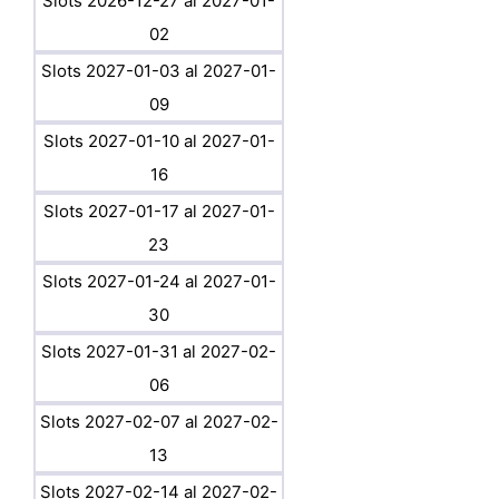
Slots 2026-12-27 al 2027-01-
02
Slots 2027-01-03 al 2027-01-
09
Slots 2027-01-10 al 2027-01-
16
Slots 2027-01-17 al 2027-01-
23
Slots 2027-01-24 al 2027-01-
30
Slots 2027-01-31 al 2027-02-
06
Slots 2027-02-07 al 2027-02-
13
Slots 2027-02-14 al 2027-02-