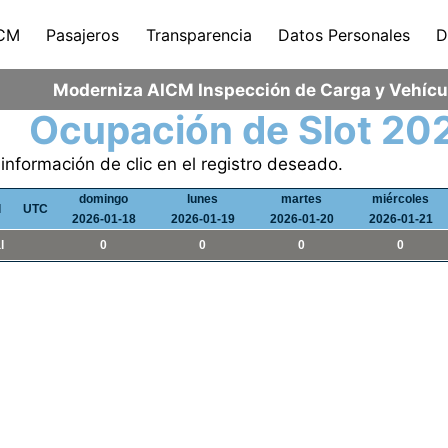
CM
Pasajeros
Transparencia
Datos Personales
D
Moderniza AICM Inspección de Carga y Vehícul
Ocupación de Slot 202
información de clic en el registro deseado.
domingo
lunes
martes
miércoles
l
UTC
2026-01-18
2026-01-19
2026-01-20
2026-01-21
l
0
0
0
0