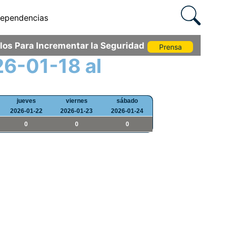
ependencias
os Para Incrementar la Seguridad
Prensa
6-01-18 al
jueves
viernes
sábado
2026-01-22
2026-01-23
2026-01-24
0
0
0