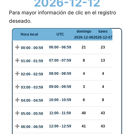
2026-12-12
Para mayor información de clic en el registro
deseado.
domingo
lunes
Hora local
UTC
2026-12-06
2026-12-07
06:00 - 06:59
21
23
00:00 - 00:59
07:00 - 07:59
8
13
01:00 - 01:59
08:00 - 08:59
4
4
02:00 - 02:59
09:00 - 09:59
3
4
03:00 - 03:59
10:00 - 10:59
6
8
04:00 - 04:59
11:00 - 11:59
40
43
05:00 - 05:59
12:00 - 12:59
41
43
06:00 - 06:59