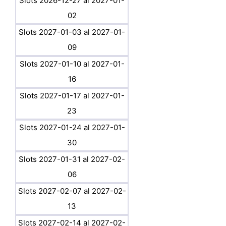
Slots 2026-12-27 al 2027-01-
02
Slots 2027-01-03 al 2027-01-
09
Slots 2027-01-10 al 2027-01-
16
Slots 2027-01-17 al 2027-01-
23
Slots 2027-01-24 al 2027-01-
30
Slots 2027-01-31 al 2027-02-
06
Slots 2027-02-07 al 2027-02-
13
Slots 2027-02-14 al 2027-02-