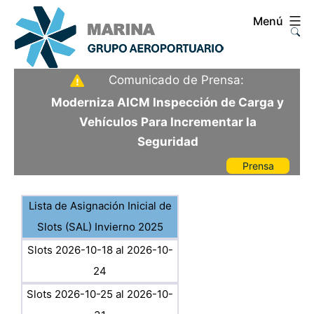
Saltar
Menú
al
contenido
Aeropuerto
Comunicado de Prensa:
Internacional
Moderniza AICM Inspección de Carga y
de
Vehículos Para Incrementar la
la
Seguridad
Ciudad
Prensa
de
México
Lista de Asignación Inicial de
Slots (SAL) Invierno 2025
Slots 2026-10-18 al 2026-10-
24
Slots 2026-10-25 al 2026-10-