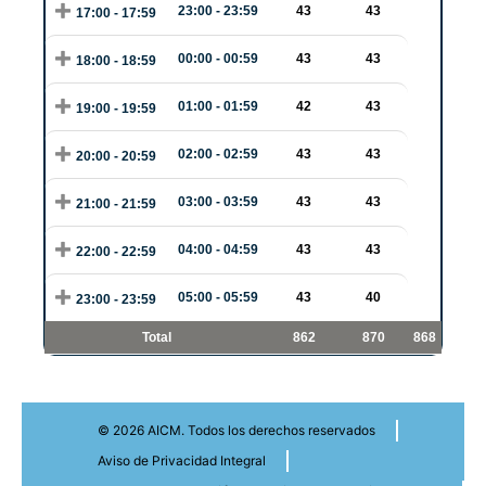
23:00 - 23:59
43
43
17:00 - 17:59
00:00 - 00:59
43
43
18:00 - 18:59
01:00 - 01:59
42
43
19:00 - 19:59
02:00 - 02:59
43
43
20:00 - 20:59
03:00 - 03:59
43
43
21:00 - 21:59
04:00 - 04:59
43
43
22:00 - 22:59
05:00 - 05:59
43
40
23:00 - 23:59
Total
862
870
868
© 2026 AICM. Todos los derechos reservados
Aviso de Privacidad Integral