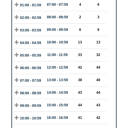
07:00 - 07:59
4
6
01:00 - 01:59
08:00 - 08:59
2
3
02:00 - 02:59
09:00 - 09:59
6
6
03:00 - 03:59
10:00 - 10:59
13
13
04:00 - 04:59
11:00 - 11:59
33
32
05:00 - 05:59
12:00 - 12:59
42
44
06:00 - 06:59
13:00 - 13:59
38
40
07:00 - 07:59
14:00 - 14:59
43
44
08:00 - 08:59
15:00 - 15:59
44
43
09:00 - 09:59
16:00 - 16:59
41
42
10:00 - 10:59