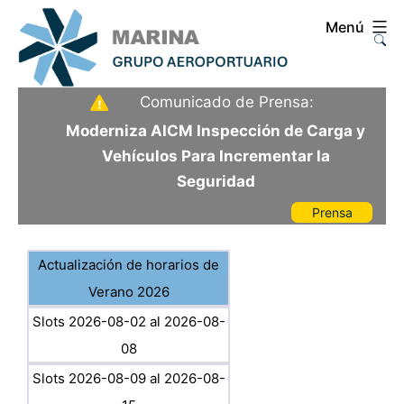
Saltar
Menú
al
contenido
Aeropuerto
Comunicado de Prensa:
Internacional
Moderniza AICM Inspección de Carga y
de
Vehículos Para Incrementar la
la
Seguridad
Ciudad
Prensa
de
México
Actualización de horarios de
Verano 2026
Slots 2026-08-02 al 2026-08-
08
Slots 2026-08-09 al 2026-08-