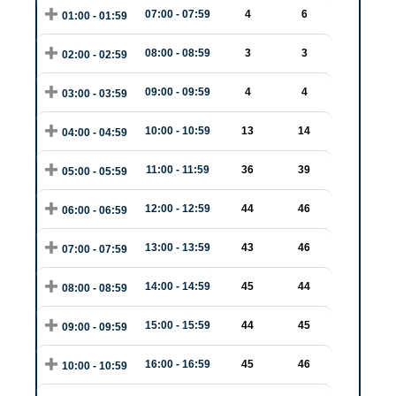
07:00 - 07:59
4
6
01:00 - 01:59
08:00 - 08:59
3
3
02:00 - 02:59
09:00 - 09:59
4
4
03:00 - 03:59
10:00 - 10:59
13
14
04:00 - 04:59
11:00 - 11:59
36
39
05:00 - 05:59
12:00 - 12:59
44
46
06:00 - 06:59
13:00 - 13:59
43
46
07:00 - 07:59
14:00 - 14:59
45
44
08:00 - 08:59
15:00 - 15:59
44
45
09:00 - 09:59
16:00 - 16:59
45
46
10:00 - 10:59