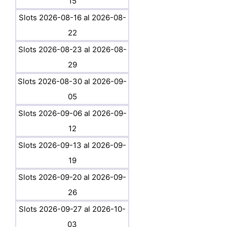
15
Slots 2026-08-16 al 2026-08-
22
Slots 2026-08-23 al 2026-08-
29
Slots 2026-08-30 al 2026-09-
05
Slots 2026-09-06 al 2026-09-
12
Slots 2026-09-13 al 2026-09-
19
Slots 2026-09-20 al 2026-09-
26
Slots 2026-09-27 al 2026-10-
03