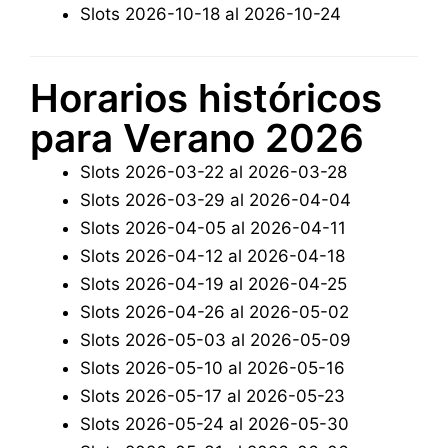
Slots 2026-10-18 al 2026-10-24
Horarios históricos
para Verano 2026
Slots 2026-03-22 al 2026-03-28
Slots 2026-03-29 al 2026-04-04
Slots 2026-04-05 al 2026-04-11
Slots 2026-04-12 al 2026-04-18
Slots 2026-04-19 al 2026-04-25
Slots 2026-04-26 al 2026-05-02
Slots 2026-05-03 al 2026-05-09
Slots 2026-05-10 al 2026-05-16
Slots 2026-05-17 al 2026-05-23
Slots 2026-05-24 al 2026-05-30