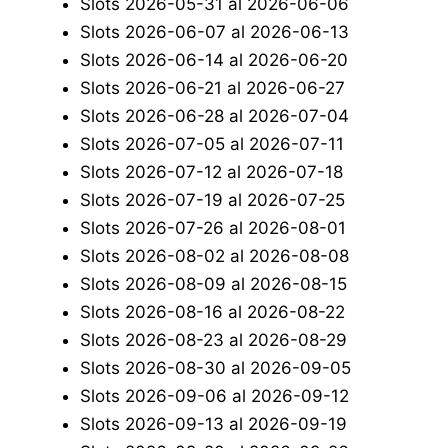
Slots 2026-05-31 al 2026-06-06
Slots 2026-06-07 al 2026-06-13
Slots 2026-06-14 al 2026-06-20
Slots 2026-06-21 al 2026-06-27
Slots 2026-06-28 al 2026-07-04
Slots 2026-07-05 al 2026-07-11
Slots 2026-07-12 al 2026-07-18
Slots 2026-07-19 al 2026-07-25
Slots 2026-07-26 al 2026-08-01
Slots 2026-08-02 al 2026-08-08
Slots 2026-08-09 al 2026-08-15
Slots 2026-08-16 al 2026-08-22
Slots 2026-08-23 al 2026-08-29
Slots 2026-08-30 al 2026-09-05
Slots 2026-09-06 al 2026-09-12
Slots 2026-09-13 al 2026-09-19