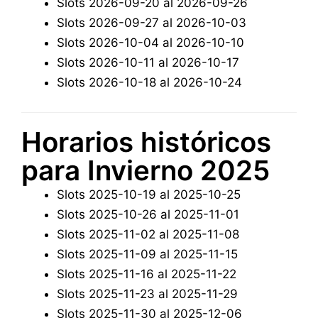
Slots 2026-09-20 al 2026-09-26
Slots 2026-09-27 al 2026-10-03
Slots 2026-10-04 al 2026-10-10
Slots 2026-10-11 al 2026-10-17
Slots 2026-10-18 al 2026-10-24
Horarios históricos
para Invierno 2025
Slots 2025-10-19 al 2025-10-25
Slots 2025-10-26 al 2025-11-01
Slots 2025-11-02 al 2025-11-08
Slots 2025-11-09 al 2025-11-15
Slots 2025-11-16 al 2025-11-22
Slots 2025-11-23 al 2025-11-29
Slots 2025-11-30 al 2025-12-06