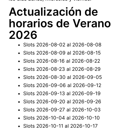
Actualización de
horarios de Verano
2026
Slots 2026-08-02 al 2026-08-08
Slots 2026-08-09 al 2026-08-15
Slots 2026-08-16 al 2026-08-22
Slots 2026-08-23 al 2026-08-29
Slots 2026-08-30 al 2026-09-05
Slots 2026-09-06 al 2026-09-12
Slots 2026-09-13 al 2026-09-19
Slots 2026-09-20 al 2026-09-26
Slots 2026-09-27 al 2026-10-03
Slots 2026-10-04 al 2026-10-10
Slots 2026-10-11 al 2026-10-17